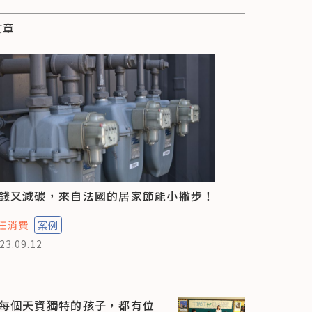
文章
錢又減碳，來自法國的居家節能小撇步！
任消費
案例
23.09.12
每個天資獨特的孩子，都有位