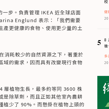
校
的一步。負責管理 IKEA 近全球店面
健
20
arina Englund 表示：「我們需要
生產更健康的食物、使用更少量的土
5
8
後
g）能在消耗較少的自然資源之下，著重於
多
區域的需求，因而具有改變現行食物
20
 層植物生長，最多約等同 3600 株
或是除草劑，而且正如其他室內農耕
植少了 90%。而懸掛在植物上頭的 