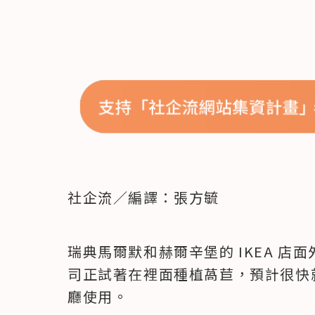
社企流／編譯：張方毓
瑞典馬爾默和赫爾辛堡的 IKEA 店面
司正試著在裡面種植萵苣，預計很快
廳使用。