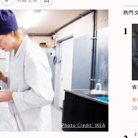
熱門
1
省
責
20
Photo Credit: IKEA
2
「