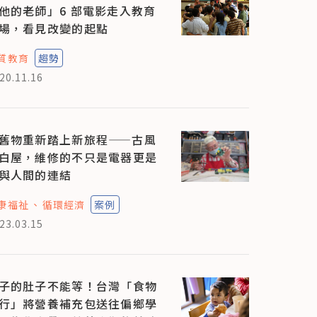
他的老師」6 部電影走入教育
場，看見改變的起點
質教育
趨勢
20.11.16
舊物重新踏上新旅程——古風
白屋，維修的不只是電器更是
與人間的連結
康福祉
循環經濟
案例
23.03.15
子的肚子不能等！台灣「食物
行」將營養補充包送往偏鄉學