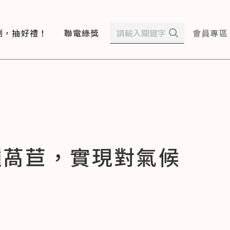
測，抽好禮！
聯電綠獎
會員專區
種萵苣，實現對氣候