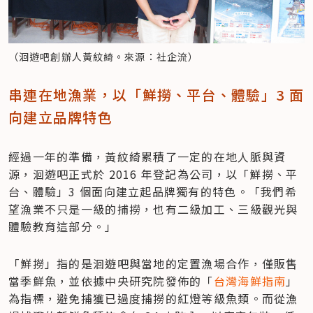
（洄遊吧創辦人黃紋綺。來源：社企流）
串連在地漁業，以「鮮撈、平台、體驗」3 面
向建立品牌特色
經過一年的準備，黃紋綺累積了一定的在地人脈與資
源，洄遊吧正式於 2016 年登記為公司，以「鮮撈、平
台、體驗」3 個面向建立起品牌獨有的特色。「我們希
望漁業不只是一級的捕撈，也有二級加工、三級觀光與
體驗教育這部分。」
「鮮撈」指的是洄遊吧與當地的定置漁場合作，僅販售
當季鮮魚，並依據中央研究院發佈的「
台灣海鮮指南
」
為指標，避免捕獲已過度捕撈的紅燈等級魚類。而從漁