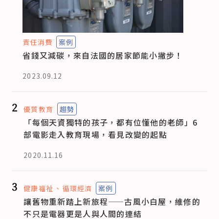
責任消費
案例
省錢又減碳，來自法國的居家節能小撇步！
2023.09.12
2
優質教育
趨勢
「每個天資獨特的孩子，都有位懂他的老師」6
部電影走入教育現場，看見改變的起點
2020.11.16
3
健康福祉
循環經濟
案例
讓舊物重新踏上新旅程——古風小白屋，維修的
不只是電器更是人與人間的連結