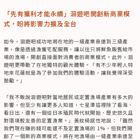
「先有獲利才能永續」洄遊吧開創新商業模
式，盼將影響力擴及全台
如今，洄遊吧成功地將在地的一級產業串連到三級產
業，像是透過漁獲宅配服務，讓以往只將鮮魚販售給市
場的漁場，開創直接面對消費者的商業模式。此外，洄
遊吧更帶動了在地獨特的觀光體驗。「有不少年輕人特
地來花蓮就是為了參加我們的體驗活動，讓我覺得深受
鼓勵。」
「我不敢說洄遊吧對當地居民或定置漁場產業有多大的
影響，但至少有讓更多人知道，七星潭這裡除了看海、
看日出，還有一個從日本殖民時代就開始、歷史悠久且
對環境較友善的定置漁業。」黃紋綺感性地說：「雖然
我們現在賺的錢可能還不及定置漁場的 1%，但我們開
創了一個新的商業模式，將在地漁場由一級產業串連至