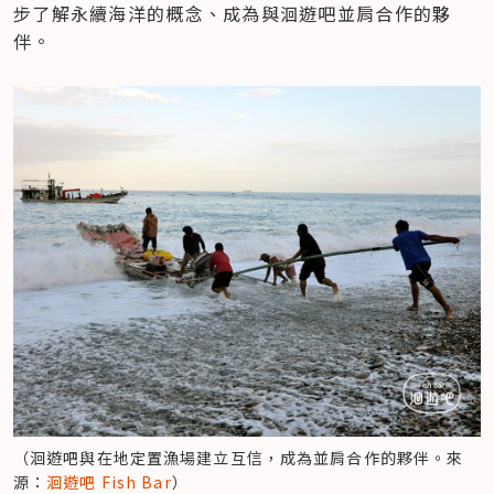
步了解永續海洋的概念、成為與洄遊吧並肩合作的夥
伴。
（洄遊吧與在地定置漁場建立互信，成為並肩合作的夥伴。來
源：
洄遊吧 Fish Bar
）