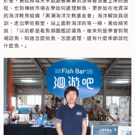
於是，黃紋綺每天早起跟著舅舅到漁場看漁獲上岸的過
程、也到傳統市場去學如何處理鮮魚、更參加在地資深
的海洋教育組織「黑潮海洋文教基金會」海洋解說員培
訓。走出學術殿堂，站上面對海洋的第一線，黃紋綺笑
說：「以前都是看魚類圖鑑認識魚，後來則是學會到現
場認魚，知道怎麼挑魚、怎麼處理、還有什麼季節該吃
什麼魚。」