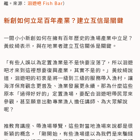
離。來源：
洄遊吧 Fish Bar
）
新創如何立足百年產業？建立互信是關鍵
一間小小新創如何在擁有百年歷史的漁場產業中立足？
黃紋綺表示，與在地業者建立互信關係是關鍵。
「有些人誤以為定置漁業是不是快要沒落了，所以洄遊
吧才來到這裡想要復興產業，其實不是的。」黃紋綺說
道，洄遊吧的初衷是將一級到三級的服務帶入漁村，讓
海洋保育觀念更普及、漁業發展更永續。那為什麼這些
原本「過得好好的」定置漁場，要配合洄遊吧帶民眾來
參觀，甚至願意出動專業漁人擔任講師、為大眾解說
呢？
推教育講座、帶漁場導覽，這些對當地漁場來說都是很
新穎的概念，「剛開始，有些漁場還以為我們是來騙錢