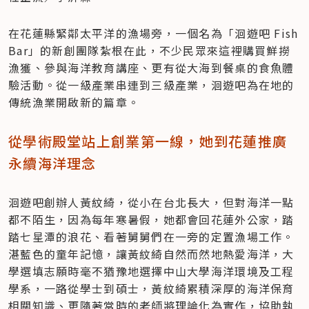
在花蓮縣緊鄰太平洋的漁場旁，一個名為「洄遊吧 Fish 
Bar」的新創團隊紮根在此，不少民眾來這裡購買鮮撈
漁獲、參與海洋教育講座、更有從大海到餐桌的食魚體
驗活動。從一級產業串連到三級產業，洄遊吧為在地的
傳統漁業開啟新的篇章。
從學術殿堂站上創業第一線，她到花蓮推廣
永續海洋理念
洄遊吧創辦人黃紋綺，從小在台北長大，但對海洋一點
都不陌生，因為每年寒暑假，她都會回花蓮外公家，踏
踏七星潭的浪花、看著舅舅們在一旁的定置漁場工作。
湛藍色的童年記憶，讓黃紋綺自然而然地熱愛海洋，大
學選填志願時毫不猶豫地選擇中山大學海洋環境及工程
學系，一路從學士到碩士，黃紋綺累積深厚的海洋保育
相關知識、更隨著當時的老師將理論化為實作，協助執