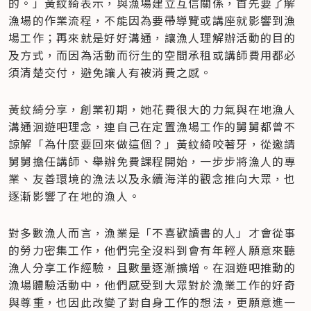
的。」黃紋綺表示，與漁場建立互信關係，首先要了解
漁場的作業流程，不能因為要帶導覽或講座就影響到漁
場工作；再來就是好好溝通，讓漁人理解辦活動的目的
及方式，而因為活動而衍生的空間承租或講師費用都必
須清楚交付，避免讓人有被消費之感。
黃紋綺分享，創業初期，她花費很大的力氣與在地漁人
溝通洄遊吧理念，連自己在定置漁場工作的舅舅都曾不
諒解「為什麼要回來做這個？」黃紋綺咬著牙，從邀請
舅舅擔任講師、舉辦免費課程開始，一步步將漁人的專
業、友善環境的漁法以及永續海洋的觀念推向大眾，也
逐漸影響了在地的漁人。
對多數漁人而言，漁業是「不喜歡讀書的人」才會從事
的勞力密集工作，他們完全沒料到會有年輕人願意來聽
漁人分享工作經驗，且數量逐漸擴增。在洄遊吧推動的
漁場體驗活動中，他們感受到大眾對於漁業工作的好奇
與尊重，也因此改變了對自身工作的想法，更願意進一