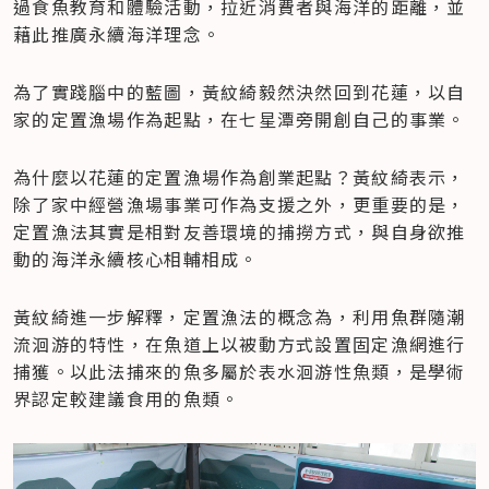
過食魚教育和體驗活動，拉近消費者與海洋的距離，並
藉此推廣永續海洋理念。
為了實踐腦中的藍圖，黃紋綺毅然決然回到花蓮，以自
家的定置漁場作為起點，在七星潭旁開創自己的事業。
為什麼以花蓮的定置漁場作為創業起點？黃紋綺表示，
除了家中經營漁場事業可作為支援之外，更重要的是，
定置漁法其實是相對友善環境的捕撈方式，與自身欲推
動的海洋永續核心相輔相成。
黃紋綺進一步解釋，定置漁法的概念為，利用魚群隨潮
流洄游的特性，在魚道上以被動方式設置固定漁網進行
捕獲。以此法捕來的魚多屬於表水洄游性魚類，是學術
界認定較建議食用的魚類。