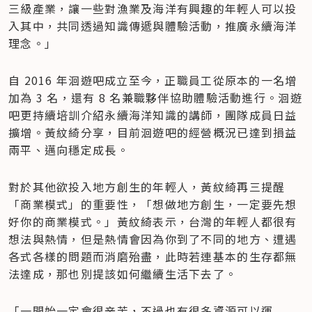
三級產業，讓一些對漁業及海洋有興趣的年輕人可以投
入其中，共同透過知識傳遞與體驗活動，推廣永續海洋
理念。」
自 2016 年洄遊吧成立至今，正職員工從原本的一名增
加為 3 名，還有 8 名兼職夥伴協助體驗活動進行。洄遊
吧更持續培訓介紹永續海洋知識的講師，團隊成員日益
擴增。黃紋綺分享，目前洄遊吧的經營概況已達到損益
兩平、邁向穩定成長。
對於其他欲投入地方創生的年輕人，黃紋綺再三提醒
「商業模式」的重要性，「想做地方創生，一定要先想
好你的商業模式。」黃紋綺表示，台灣的年輕人都很有
想法與熱情，但是熱情會因為你到了不同的地方、遭遇
各式各樣的問題而消磨殆盡，此時若連基本的生存都無
法達成，那也別提該如何繼續生活下去了。
「一開始一定會很辛苦，不過也有很多資源可以運