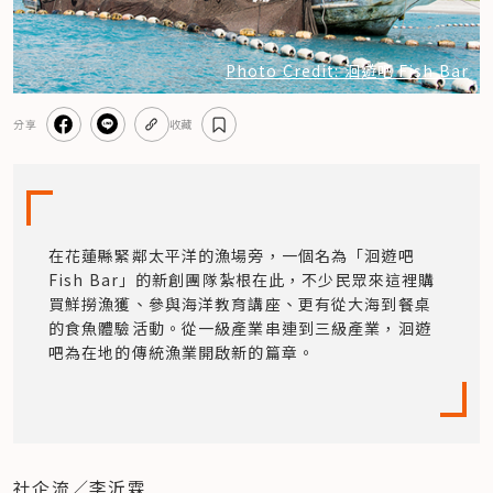
Photo Credit: 洄遊吧 Fish Bar
分享
收藏
在花蓮縣緊鄰太平洋的漁場旁，一個名為「洄遊吧 
Fish Bar」的新創團隊紮根在此，不少民眾來這裡購
買鮮撈漁獲、參與海洋教育講座、更有從大海到餐桌
的食魚體驗活動。從一級產業串連到三級產業，洄遊
吧為在地的傳統漁業開啟新的篇章。
社企流／李沂霖