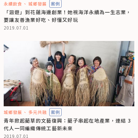
永續飲食
城鄉發展
案例
「洄遊」到花蓮海邊創業！她視海洋永續為一生志業，
要讓友善漁業好吃、好懂又好玩
2019.07.01
城鄉發展
多元共融
案例
青年掀起藺草的文藝復興：藺子串起在地產業，連結 3
代人一同編織傳統工藝新未來
2019.07.01