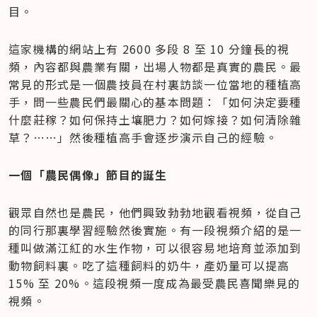
目。
這家機構的網站上有 2600 多段 8 至 10 分鐘長的視
頻，內容都與農業有關，出場人物都是真實的農民。最
常見的形式是一個農技員在村裏訪談一位當地的種植高
手，問一些農民們最關心的基本問題：「如何決定要種
什麼莊稼？如何保持土壤肥力？如何嫁接？如何清除雜
草？……」然後種植高手會逐步演示自己的經驗。
一個「農民偶像」節目的誕生
觀眾自然也是農民，他們興致勃勃地觀看視頻，從自己
的同行那裏學習經驗然後實施。有一段視頻介紹的是一
種叫做滿江紅的水生作物，可以很容易地培育並添加到
動物飼料裏。吃了這種飼料的奶牛，產奶量可以提高 
15% 至 20%。這段視頻一度成為最受農民喜聞樂見的
視頻。