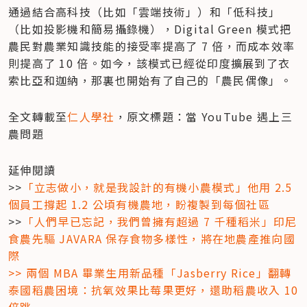
通過結合高科技（比如「雲端技術」）和「低科技」
（比如投影機和簡易攝錄機），Digital Green 模式把
農民對農業知識技能的接受率提高了 7 倍，而成本效率
則提高了 10 倍。如今，該模式已經從印度擴展到了衣
索比亞和迦納，那裏也開始有了自己的「農民偶像」。
全文轉載至
仁人學社
，原文標題：當 YouTube 遇上三
農問題
延伸閱讀

>>
「立志做小，就是我設計的有機小農模式」他用 2.5 
個員工撐起 1.2 公頃有機農地，盼複製到每個社區 
>>
「人們早已忘記，我們曾擁有超過 7 千種稻米」印尼
食農先驅 JAVARA 保存食物多樣性，將在地農產推向國
際

>> 
兩個 MBA 畢業生用新品種「Jasberry Rice」翻轉
泰國稻農困境：抗氧效果比莓果更好，還助稻農收入 10 
倍跳