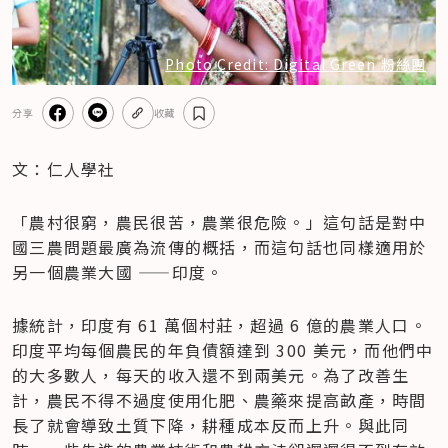
Photo Credit: Digital Green 粉絲團
分享
收藏
文：仁人學社
「農村很窮，農民很苦，農業很危險。」這句話是對中
國三農問題最廣為流傳的概括，而這句話也同樣適用於
另一個農業大國 ——印度。
據統計，印度有 61 萬個村莊，超過 6 億的農業人口。
印度平均每個農民的年負債額達到 300 美元，而他們中
的大多數人，每天的收入還不到兩美元。為了改善生
計，農民不得不過度使用化肥、農藥來提高畝產，時間
長了就會導致土質下降，耕種成本反而上升。與此同