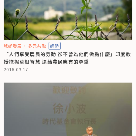
城鄉發展
多元共融
趨勢
「人們享受農民的勞動 卻不曾為他們做點什麼」印度教
授挖掘草根智慧 還給農民應有的尊重
2016.03.17