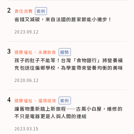
2
責任消費
案例
省錢又減碳，來自法國的居家節能小撇步！
2023.09.12
3
健康福祉
永續飲食
趨勢
孩子的肚子不能等！台灣「食物銀行」將營養補
充包送往偏鄉學校，為學童帶來營養均衡的美味
2020.06.12
4
健康福祉
循環經濟
案例
讓舊物重新踏上新旅程——古風小白屋，維修的
不只是電器更是人與人間的連結
2023.03.15