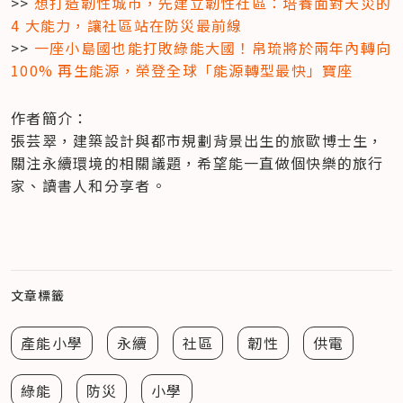
>> 
想打造韌性城市，先建立韌性社區：培養面對天災的 
4 大能力，讓社區站在防災最前線
>> 
一座小島國也能打敗綠能大國！帛琉將於兩年內轉向 
100% 再生能源，榮登全球「能源轉型最快」寶座
作者簡介：

張芸翠，建築設計與都市規劃背景出生的旅歐博士生，
關注永續環境的相關議題，希望能一直做個快樂的旅行
家、讀書人和分享者。
文章標籤
產能小學
永續
社區
韌性
供電
綠能
防災
小學