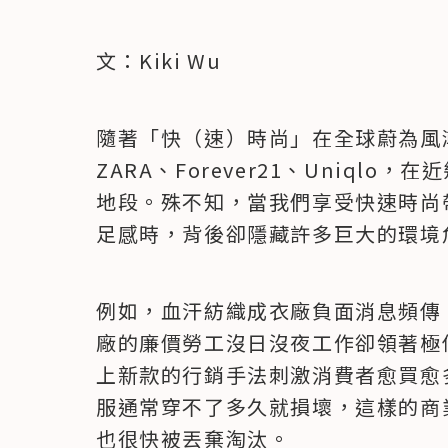
文：Kiki Wu
隨著「快（速）時尚」在全球蔚為風潮
ZARA、Forever21、Uniql
地段。殊不知，當我們享受快速時尚
足感時，背後卻隱藏許多巨大的環境
例如，血汗紡織成衣廠負面消息頻傳
廠的廉價勞工沒日沒夜工作卻領著極
上新款的行銷手法刺激消費者愈買愈
服通常穿不了多久就損壞，這樣的商
也很快被丟棄淘汰。