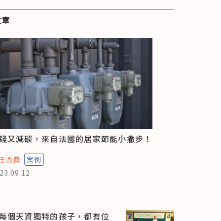
文章
錢又減碳，來自法國的居家節能小撇步！
任消費
案例
23.09.12
每個天資獨特的孩子，都有位