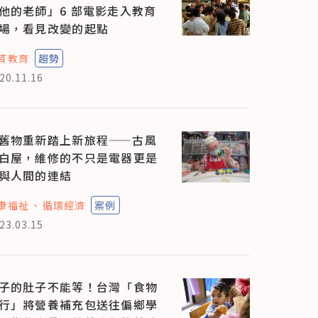
他的老師」6 部電影走入教育
場，看見改變的起點
質教育
趨勢
20.11.16
舊物重新踏上新旅程——古風
白屋，維修的不只是電器更是
與人間的連結
康福祉
循環經濟
案例
23.03.15
子的肚子不能等！台灣「食物
行」將營養補充包送往偏鄉學