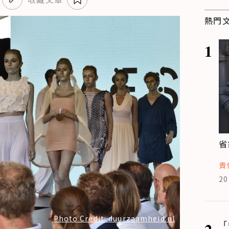
熱門
1
省
責
20
Photo Credit: duurzaamheid.nl
2
「