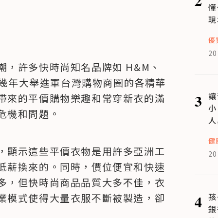
懂
現
優
20
，許多快時尚知名品牌如 H&M、
o，在近幾年大舉進軍台灣購物商圈的各精華
3
讓
帶來的平價購物樂趣和常穿新衣的滿
小
危機和問題。
人
健
，顯示這些平價衣物是用許多亞洲工
20
低薪換來的。同時，價位便宜和快速
多，但快時尚商品品質大多不佳，衣
4
孩
業模式使得大量衣服不斷被製造，卻
銀