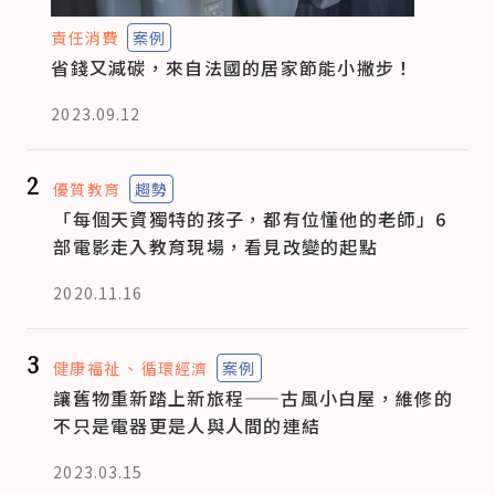
責任消費
案例
省錢又減碳，來自法國的居家節能小撇步！
2023.09.12
2
優質教育
趨勢
「每個天資獨特的孩子，都有位懂他的老師」6
部電影走入教育現場，看見改變的起點
2020.11.16
3
健康福祉
循環經濟
案例
讓舊物重新踏上新旅程——古風小白屋，維修的
不只是電器更是人與人間的連結
2023.03.15