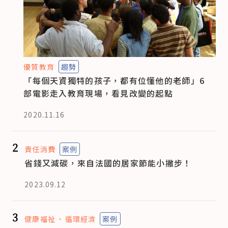
優質教育
趨勢
「每個天資獨特的孩子，都有位懂他的老師」6
部電影走入教育現場，看見改變的起點
2020.11.16
2
責任消費
案例
省錢又減碳，來自法國的居家節能小撇步！
2023.09.12
3
健康福祉
循環經濟
案例