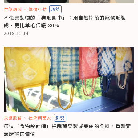
生態環境
氣候行動
趨勢
不傷害動物的「狗毛圍巾」：用自然掉落的寵物毛製
成，更比羊毛保暖 80%
2018.12.14
永續飲食
社會創業家
趨勢
這位「食物設計師」把醜蔬果製成美麗的染料，重新定
義廚餘的價值