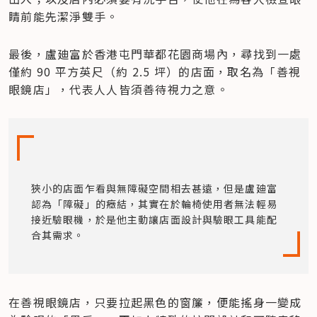
睛前能先潔淨雙手。
最後，盧廸富於香港屯門華都花園商場內，尋找到一處
僅約 90 平方英尺（約 2.5 坪）的店面，取名為「善視
眼鏡店」，代表人人皆須善待視力之意。
狹小的店面乍看與無障礙空間相去甚遠，但是盧廸富
認為「障礙」的癥結，其實在於輪椅使用者無法輕易
接近驗眼機，於是他主動讓店面設計與驗眼工具能配
合其需求。
在善視眼鏡店，只要拉起黑色的窗簾，便能搖身一變成