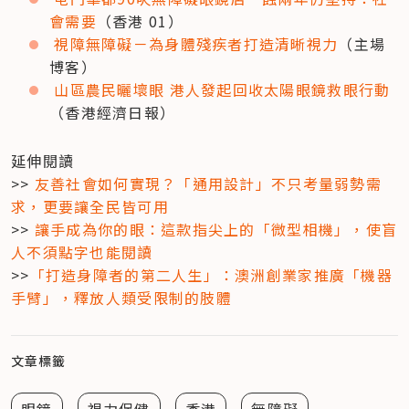
會需要
（香港 01）
視障無障礙－為身體殘疾者打造清晰視力
（主場
博客）
山區農民曬壞眼 港人發起回收太陽眼鏡救眼行動
（香港經濟日報）
延伸閱讀

>> 
友善社會如何實現？「通用設計」不只考量弱勢需
求，更要讓全民皆可用
>> 
讓手成為你的眼：這款指尖上的「微型相機」，使盲
人不須點字也能閱讀
>>
「打造身障者的第二人生」：澳洲創業家推廣「機器
手臂」，釋放人類受限制的肢體 
文章標籤
眼鏡
視力保健
香港
無障礙