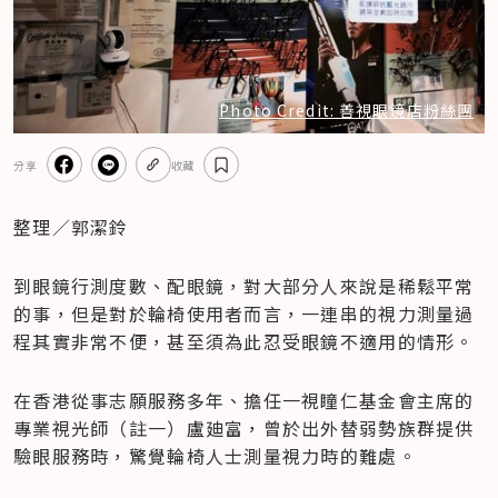
Photo Credit: 善視眼鏡店粉絲團
分享
收藏
整理／郭潔鈴
到眼鏡行測度數、配眼鏡，對大部分人來說是稀鬆平常
的事，但是對於輪椅使用者而言，一連串的視力測量過
程其實非常不便，甚至須為此忍受眼鏡不適用的情形。
在香港從事志願服務多年、擔任一視瞳仁基金會主席的
專業視光師（註一）盧廸富，曾於出外替弱勢族群提供
驗眼服務時，驚覺輪椅人士測量視力時的難處。