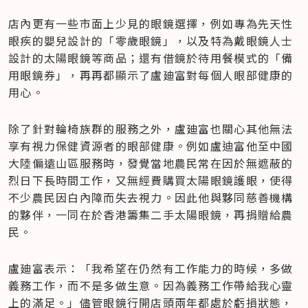
店內更有一些市面上少見的眼鏡選擇，例如專為先天性
眼疾的嬰兒設計的「零歲眼鏡」，以及特為戴眼鏡人士
設計的太陽眼鏡等商品；還有借鏡於待用餐模式的「備
用眼鏡券」，再再都顯示了盧廸富對每個人眼部健康的
用心。
除了針對輪椅族群的服務之外，盧廸富也關心其他無法
享有視力保健資源者的眼部健康。例如盧迪富他至中國
大陸偏遠山區服務時，發覺當地農民常在因於無遮蔽的
烈日下長時間工作，又無經費購買太陽眼鏡護眼，使得
不少農民因白內障而失去視力。因此他與夥同慈善機構
的夥伴，一同在於香港籌集二手太陽眼鏡，再捐贈給農
民。
盧廸富表示：「我希望在仍然有工作能力的時候，多做
義務工作，而不是多做生意。因為義務工作帶給我心靈
上的滿足。」儘管眼鏡行開店頭兩年都處於虧損狀態，