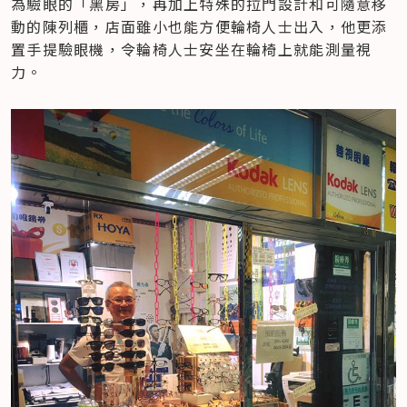
為驗眼的「黑房」，再加上特殊的拉門設計和可隨意移
動的陳列櫃，店面雖小也能方便輪椅人士出入，他更添
置手提驗眼機，令輪椅人士安坐在輪椅上就能測量視
力。