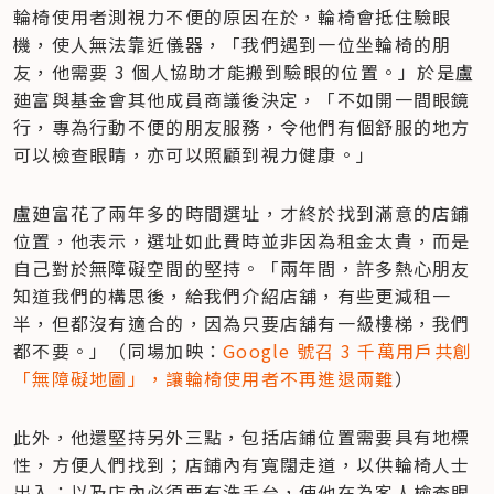
輪椅使用者測視力不便的原因在於，輪椅會抵住驗眼
機，使人無法靠近儀器，「我們遇到一位坐輪椅的朋
友，他需要 3 個人協助才能搬到驗眼的位置。」於是盧
廸富與基金會其他成員商議後決定，「不如開一間眼鏡
行，專為行動不便的朋友服務，令他們有個舒服的地方
可以檢查眼睛，亦可以照顧到視力健康。」
盧廸富花了兩年多的時間選址，才終於找到滿意的店鋪
位置，他表示，選址如此費時並非因為租金太貴，而是
自己對於無障礙空間的堅持。「兩年間，許多熱心朋友
知道我們的構思後，給我們介紹店舖，有些更減租一
半，但都沒有適合的，因為只要店舖有一級樓梯，我們
都不要。」（同場加映：
Google 號召 3 千萬用戶共創
「無障礙地圖」，讓輪椅使用者不再進退兩難
）
此外，他還堅持另外三點，包括店鋪位置需要具有地標
性，方便人們找到；店鋪內有寬闊走道，以供輪椅人士
出入；以及店內必須要有洗手台，使他在為客人檢查眼