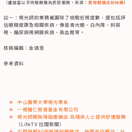
（盧廸富以手持驗眼機為民眾服務。來源：
善視眼鏡店粉絲團
）
註一：視光師的業務範圍除了檢驗近視度數，還包括評
估眼睛健康及相關疾病，像是青光眼、白內障、斜弱
視、糖尿病視網膜疾病、高血壓等。
核稿編輯：金靖恩
參考資料
中山醫學大學視光學系
一視瞳仁慈善基金有限公司
視光師開無障礙眼鏡店 為殘疾人士提供舒適服務
（LifeTV 拉闊新聞）
屯門華都90呎無障礙眼鏡店　蝕兩年仍堅持：社