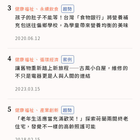
3
健康福祉
永續飲食
趨勢
孩子的肚子不能等！台灣「食物銀行」將營養補
充包送往偏鄉學校，為學童帶來營養均衡的美味
2020.06.12
4
健康福祉
循環經濟
案例
讓舊物重新踏上新旅程——古風小白屋，維修的
不只是電器更是人與人間的連結
2023.03.15
5
健康福祉
產業創新
趨勢
「老年生活應當充滿歡笑！」探索荷蘭兩間終老
住宅，發覺不一樣的高齡照護可能
2018.02.15