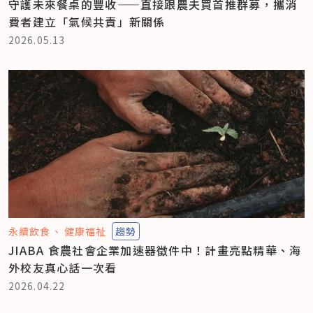
守護未來餐桌的豐收——直接跟農夫買首推群募，攜消
費者建立「氣候共責」新關係
2026.05.13
永續飲食
健康福祉
趨勢
JIABA 食農社會企業加速器徵件中！計畫亮點精華、海
外校友真心話一次看
2026.04.22