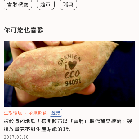
雷射標籤
超市
瑞典
你可能也喜歡
生態環境
永續飲食
趨勢
被紋身的地瓜！這間超市以「雷射」取代蔬果標籤，碳
排放量竟不到生產貼紙的1%
2017.03.18