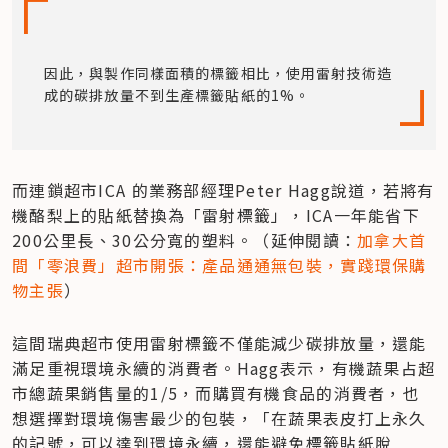
因此，與製作同樣面積的標籤相比，使用雷射技術造
成的碳排放量不到生產標籤貼紙的1%。
而連鎖超市ICA 的業務部經理Peter Hagg說道，若將有
機酪梨上的貼紙替換為「雷射標籤」，ICA一年能省下
200公里長、30公分寬的塑料。（延伸閱讀：
加拿大首
間「零浪費」超市開張：產品通通無包裝，實踐環保購
物主張
）
這間瑞典超市使用雷射標籤不僅能減少碳排放量，還能
滿足重視環境永續的消費者。Hagg表示，有機蔬果占超
市總蔬果銷售量的1/5，而購買有機食品的消費者，也
想選擇對環境傷害最少的包裝，「在蔬果表皮打上永久
的記號，可以達到環境永續，還能避免標籤貼紙脫