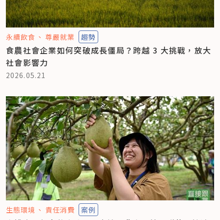
永續飲食
尊嚴就業
趨勢
食農社會企業如何突破成長僵局？跨越 3 大挑戰，放大
社會影響力
2026.05.21
生態環境
責任消費
案例