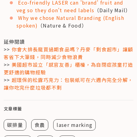
Eco-friendly LASER can 'brand' fruit and 
veg so they don't need labels
（Daily Mail）
Why we chose Natural Branding (English 
spoken)
（Nature & Food）
延伸閱讀

>> 
你會大排長龍買過期食品嗎？丹麥「剩食超市」讓顧
客省下大筆錢，同時減少食物浪費
>> 
美國超市設立「感官友善」櫃檯，為自閉症孩童打造
更舒適的購物經驗
>> 
超環保的松露巧克力：包裝紙可在六週內完全分解，
讓你吃完什麼垃圾都不剩
文章標籤
碳排量
食農
laser marking