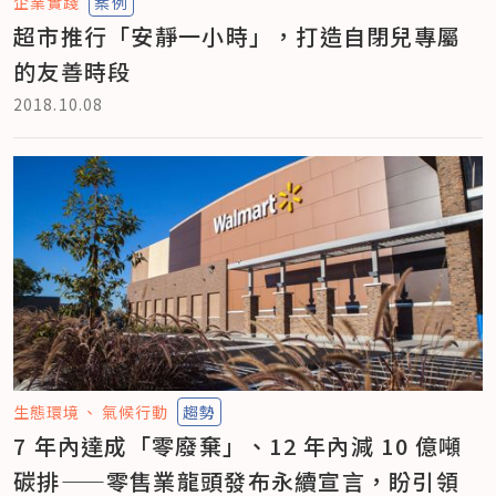
企業實踐
案例
超市推行「安靜一小時」，打造自閉兒專屬
的友善時段
2018.10.08
生態環境
氣候行動
趨勢
7 年內達成「零廢棄」、12 年內減 10 億噸
碳排——零售業龍頭發布永續宣言，盼引領