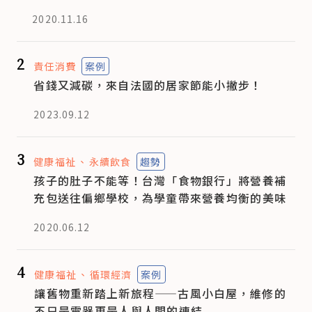
2020.11.16
2
責任消費
案例
省錢又減碳，來自法國的居家節能小撇步！
2023.09.12
3
健康福祉
永續飲食
趨勢
孩子的肚子不能等！台灣「食物銀行」將營養補
充包送往偏鄉學校，為學童帶來營養均衡的美味
2020.06.12
4
健康福祉
循環經濟
案例
讓舊物重新踏上新旅程——古風小白屋，維修的
不只是電器更是人與人間的連結