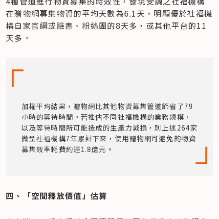
4種管道進行物資募集的時效性，發現受調之社福機構
在贈物網募集物資的平均天數為6.1天，明顯優於社福機
構自家官網或臉書、粉絲團的8天多，或其他平台的11
天多。
加權平均結果，贈物網比其他物資募集管道節省了79
小時的等待時間。若推估不同社福機構的業務規模，
以及等待時間所可能造成的生產力減損，則上述264家
微型社福機構7年累計下來，使用贈物網可避免的物資
募集效率耗費約達1.8億元。
四、「空間釋放價值」估算