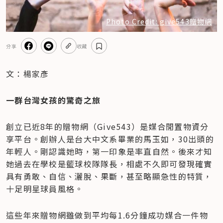
Photo Credit: give543贈物網
分享
收藏
文：楊家彥
一群台灣女孩的驚奇之旅
創立已近8年的贈物網（Give543）是媒合閒置物資分
享平台。創辦人是台大中文系畢業的馬玉如，30出頭的
年輕人。剛認識她時，第一印象是率直自然。後來才知
她過去在學校是籃球校隊隊長，相處不久即可發現確實
具有勇敢、自信、灑脫、果斷，甚至略顯急性的特質，
十足明星球員風格。
這些年來贈物網雖做到平均每1.6分鐘成功媒合一件物