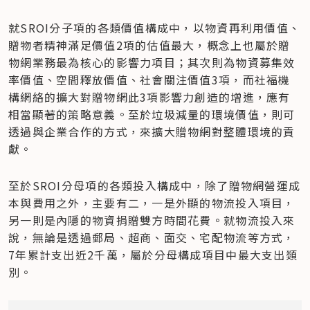
就SROI分子項的各類價值構成中，以物資再利用價值、
贈物者精神滿足價值2項的估值最大，概念上也屬於贈
物網業務最為核心的影響力項目；其次則為物資募集效
率價值、空間釋放價值、社會關注價值3項，而社福機
構網絡的擴大對贈物網此3項影響力創造的增進，應有
相當顯著的策略意義。至於垃圾減量的環境價值，則可
透過與企業合作的方式，來擴大贈物網對整體環境的貢
獻。
至於SROI分母項的各類投入構成中，除了贈物網營運成
本與費用之外，主要有二，一是外顯的物流投入項目，
另一則是內隱的物資捐贈雙方時間花費。就物流投入來
說，無論是透過郵局、超商、面交、宅配物流等方式，
7年累計支出近2千萬，屬於分母構成項目中最大支出類
別。