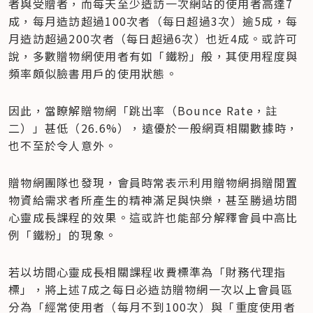
者與受贈者，而每天至少造訪一次網站的使用者高達7
成，每月造訪超過100次者（每日超過3次）逾5成，每
月造訪超過200次者（每日超過6次）也近4成。或許可
說，多數贈物網使用者有如「鐵粉」般，其使用程度與
頻率頗似臉書用戶的使用狀態。
因此，當瞭解贈物網「跳出率（Bounce Rate，註
二）」甚低（26.6%），遠優於一般網頁相關數據時，
也不至於令人意外。
贈物網團隊也發現，會員時常表示利用贈物網捐贈閒置
物資給需求者所產生的精神滿足與快樂，甚至勝過坊間
心靈成長課程的效果。這或許也能部分解釋會員中高比
例「鐵粉」的現象。
若以坊間心靈成長相關課程收費標準為「財務代理指
標」，將上述7成之每日必造訪贈物網一次以上會員區
分為「經常使用者（每月不到100次）與「重度使用者