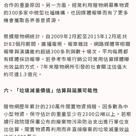
合作的重要原因。另一方面，經常利用贈物網募集物資
的300多家中微型社福機構，也因媒體報導而有了更多
機會獲取各界善意資源。
根據贈物網統計，自2009年2月起至2015年12月底共
計83個月期間，廣播電視、報章雜誌、網路媒體等相關
報導與演講邀約超過300多則與數十場次，平均每周都
有媒體採訪報導。若參考市場行銷公司常用估算媒體曝
光效益的方式，7年來贈物網所引發的社會關注估值大
約可達1.3億元。
六、「垃圾減量價值」估算與延展可能性
贈物網歷年累計的230萬件閒置物資捐贈，因多數為中
小型物資，保守估計的重量至少在2300公噸以上。若根
據行政院環保署公布的廢棄物污染防治支出進行單位支
出估算，閒置物資再利用而非直接廢棄的垃圾減量效益