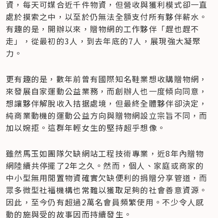
資，每天可媒合近千件物資，但營收與獲利模式卻一直
處於摸索之中，以至於仍無法全額支付所有夥伴薪水。
有趣的是，開辦以來，贈物網的工作夥伴「趕也趕不
走」，從最初的3人，到去年底的7人，展現強大凝聚
力。
更有趣的是，數年前曾有國際知名鞋業想收購贈物網，
來發展自家運動公益業務，而創辦人也一度傾向同意，
想讓夥伴解脫收入拮据處境，但最終全體夥伴卻決定，
純商業動機的運動公益方向與贈物網設立宗旨不同，而
加以婉拒。這群年輕女生的堅持超乎想像。
雖然馬玉如團隊欠缺網站工程技術專業，近8年內贈物
網陸續共停擺了2年之久。然而，個人、家庭或商家的
中小型無用閒置物資確實欠缺便利的捐贈分享管道，而
眾多微型社福機構也常難以獲取足夠的社會善意資源。
因此，至今仍有超過2萬名會員頻繁使用。不少令人感
動的施與受的故事因而持續發生。