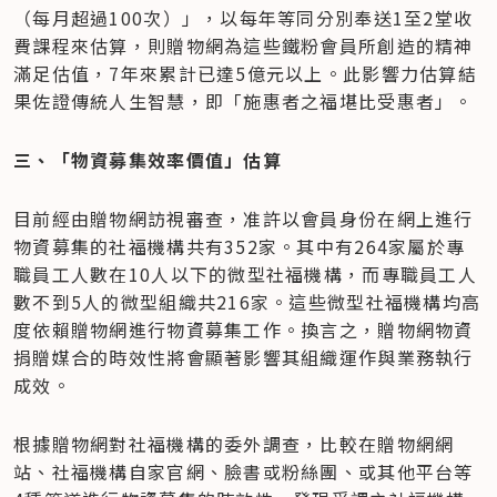
（每月超過100次）」，以每年等同分別奉送1至2堂收
費課程來估算，則贈物網為這些鐵粉會員所創造的精神
滿足估值，7年來累計已達5億元以上。此影響力估算結
果佐證傳統人生智慧，即「施惠者之福堪比受惠者」。
三、「物資募集效率價值」估算
目前經由贈物網訪視審查，准許以會員身份在網上進行
物資募集的社福機構共有352家。其中有264家屬於專
職員工人數在10人以下的微型社福機構，而專職員工人
數不到5人的微型組織共216家。這些微型社福機構均高
度依賴贈物網進行物資募集工作。換言之，贈物網物資
捐贈媒合的時效性將會顯著影響其組織運作與業務執行
成效。
根據贈物網對社福機構的委外調查，比較在贈物網網
站、社福機構自家官網、臉書或粉絲團、或其他平台等