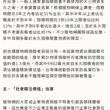
在台灣，一般人通常會囤積閒置不再使用的大小物資多
久之後，才會處置或丟棄？根據贈物網線上調查，囤積
時間在3年之內者佔比51%左右，其中半年以上者佔比
略高於不到半年；囤積時間在3到10年之間者佔比約
32%，其中不到6年者佔比最大，接近2成；至於永久囤
積不考慮丟棄者佔比約7%。不少贈物網團隊成員反應，
家中母親多屬於永久囤積閒置物資的類型。
若依據贈物網捐贈者區域分佈，來設算物資佔據面積可
能期間的租金，歷年累計物資捐贈所可能釋放的空間估
值約達1.5億元，而其中9902萬元來自永久囤積者的物
資佔據面積房價估值。台灣傳統勤儉持家的長輩仍多，
相信許多讀者不難理解這類空間釋放的顯著價值。
五、「社會關注價值」估算
贈物網的大眾或企業物資捐贈不時會引起各類媒體報
導，這也應是不少企業主動邀約提案進行企業社會責任