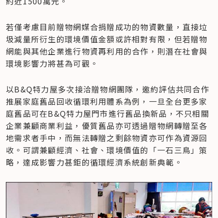
約近1500萬元。
若僅考慮目前贈物網媒合捐贈成功的物資數量，直接垃
圾減量所衍生的環境價值金額或許相對有限，但若贈物
網能與其他企業進行物資再利用的合作，則潛在社會與
環境影響力將甚為可觀。
以B&Q特力屋多次接洽贈物網團隊，邀約評估共同合作
推展家庭舊品回收循環利用體系為例，一旦全台更多家
庭舊品可在B&Q特力屋門市進行舊品換新品，不只相關
企業兼顧商業利益，優質舊品亦可透過贈物網轉贈至各
地需求者手中，而無法轉贈之剩餘物資亦可作為資源回
收。可謂兼顧經濟、社會、環境價值的「一石三鳥」策
略，達成影響力甚鉅的循環經濟系統創新典範。