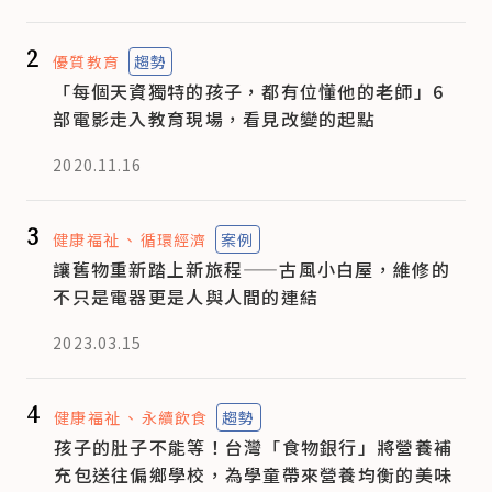
2
優質教育
趨勢
「每個天資獨特的孩子，都有位懂他的老師」6
部電影走入教育現場，看見改變的起點
2020.11.16
3
健康福祉
循環經濟
案例
讓舊物重新踏上新旅程——古風小白屋，維修的
不只是電器更是人與人間的連結
2023.03.15
4
健康福祉
永續飲食
趨勢
孩子的肚子不能等！台灣「食物銀行」將營養補
充包送往偏鄉學校，為學童帶來營養均衡的美味