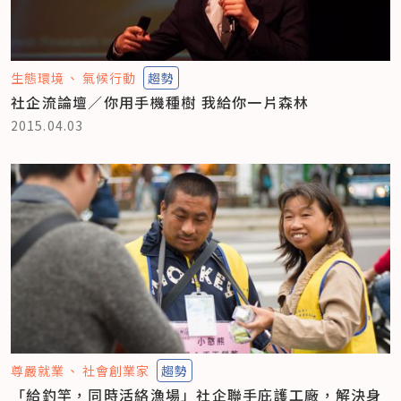
生態環境
氣候行動
趨勢
社企流論壇／你用手機種樹 我給你一片森林
2015.04.03
尊嚴就業
社會創業家
趨勢
「給釣竿，同時活絡漁場」社企聯手庇護工廠，解決身