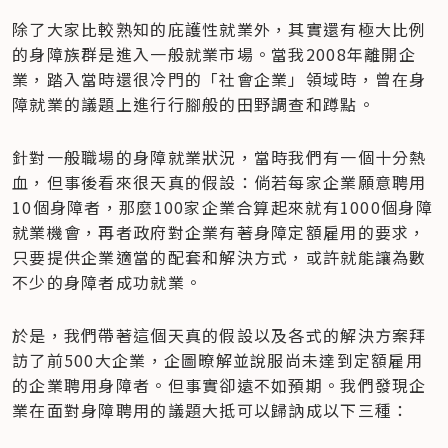
除了大家比較熟知的庇護性就業外，其實還有極大比例
的身障族群是進入一般就業市場。當我2008年離開企
業，踏入當時還很冷門的「社會企業」領域時，曾在身
障就業的議題上進行行腳般的田野調查和蹲點。
針對一般職場的身障就業狀況，當時我們有一個十分熱
血，但事後看來很天真的假設：倘若每家企業願意聘用
10個身障者，那麼100家企業合算起來就有1000個身障
就業機會，再者政府對企業有著身障定額雇用的要求，
只要提供企業適當的配套和解決方式，或許就能讓為數
不少的身障者成功就業。
於是，我們帶著這個天真的假設以及各式的解決方案拜
訪了前500大企業，企圖暸解並說服尚未達到定額雇用
的企業聘用身障者。但事實卻遠不如預期。我們發現企
業在面對身障聘用的議題大抵可以歸訥成以下三種：