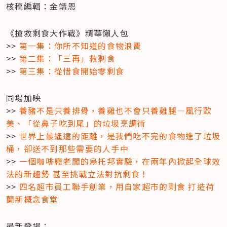
核稿編輯：金靖恩
《搶救剩食大作戰》精華懶人包

>> 
第一集：你所不知道的食物浪費
>> 
第二集：「三再」救剩食
>> 
第三集：從惜食開始零剩食
同場加映

>> 
養豬不是只養排骨，養雞也不會只養雞腿—風行歐
美、「從鼻子吃到尾」的垃圾烹調術
>> 
世界上最遙遠的距離，是我們吃不完的食物進了垃圾
桶，卻送不到那些需要的人手中
>> 
一個咖啡廳老闆的烏托邦實驗，在兩年內掀起全球效
法的新趨勢 甚至挑戰立法對抗剩食！
>> 
四名超市員工聯手創業，用自家超市的剩食 打造荷
蘭新概念食堂
最新登場：
