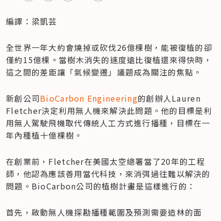
編譯：梁凱芸
全世界一年大約會燒掉或砍伐26億棵樹，能被復植的卻
僅約15億棵。當樹木消失的速度遠比復植還來得快時，
這之間的差距讓「氣候變遷」議題成為關注的焦點。
新創公司
BioCarbon Engineering
的創辦人Lauren 
Fletcher決定利用無人機來解決此問題。他的目標是利
用無人駕駛飛機取代傳統人工方式進行播種，目標在一
年內種植十億棵樹。
在創業前，Fletcher在美國太空總署當了20年的工程
師，他認為應該善用當代科技，來消弭過往難以解決的
問題。BioCarbon公司的植樹計畫是這樣進行的：
首先，啟動無人機探勘播種範圍及預測需要造林的面