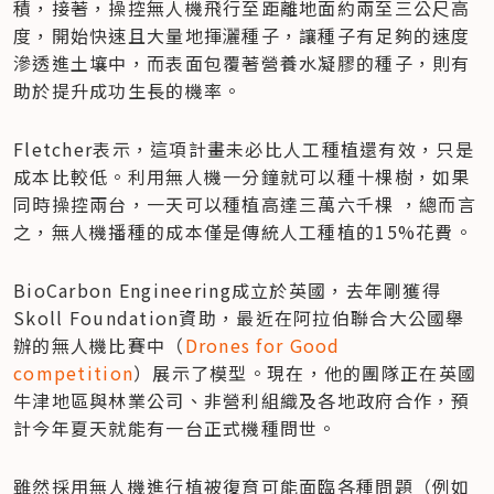
積，接著，操控無人機飛行至距離地面約兩至三公尺高
度，開始快速且大量地揮灑種子，讓種子有足夠的速度
滲透進土壤中，而表面包覆著營養水凝膠的種子，則有
助於提升成功生長的機率。
Fletcher表示，這項計畫未必比人工種植還有效，只是
成本比較低。利用無人機一分鐘就可以種十棵樹，如果
同時操控兩台，一天可以種植高達三萬六千棵 ，總而言
之，無人機播種的成本僅是傳統人工種植的15%花費。
BioCarbon Engineering成立於英國，去年剛獲得 
Skoll Foundation資助，最近在阿拉伯聯合大公國舉
辦的無人機比賽中（
Drones for Good 
competition
）展示了模型。現在，他的團隊正在英國
牛津地區與林業公司、非營利組織及各地政府合作，預
計今年夏天就能有一台正式機種問世。
雖然採用無人機進行植被復育可能面臨各種問題（例如