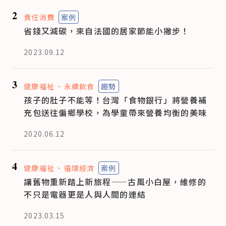
2
責任消費
案例
省錢又減碳，來自法國的居家節能小撇步！
2023.09.12
3
健康福祉
永續飲食
趨勢
孩子的肚子不能等！台灣「食物銀行」將營養補
充包送往偏鄉學校，為學童帶來營養均衡的美味
2020.06.12
4
健康福祉
循環經濟
案例
讓舊物重新踏上新旅程——古風小白屋，維修的
不只是電器更是人與人間的連結
2023.03.15