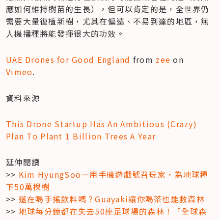
應如何維持樹苗的生長），但可以肯定的是，全世界仍
需要大量復植新樹，尤其在偏遠、不易到達的地區，無
人機播種將能發揮很大的功效。
UAE Drones for Good England
 from 
zee
 on 
Vimeo
.
資料來源
This Drone Startup Has An Ambitious (Crazy) 
Plan To Plant 1 Billion Trees A Year
延伸閱讀

>> 
Kim HyungSoo—用手機遊戲號召玩家，為地球種
下50萬棵樹
>> 
還在喝手搖飲料嗎？Guayaki讓你喝茶也能救森林
>> 
地球每分鐘都在失去50座足球場的森林！「全球森