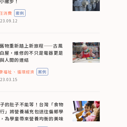
小撇步！
任消費
案例
23.09.12
舊物重新踏上新旅程——古風
白屋，維修的不只是電器更是
與人間的連結
康福祉
循環經濟
案例
23.03.15
子的肚子不能等！台灣「食物
行」將營養補充包送往偏鄉學
，為學童帶來營養均衡的美味