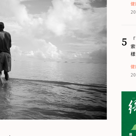
健
20
5
「
索
樣
健
20