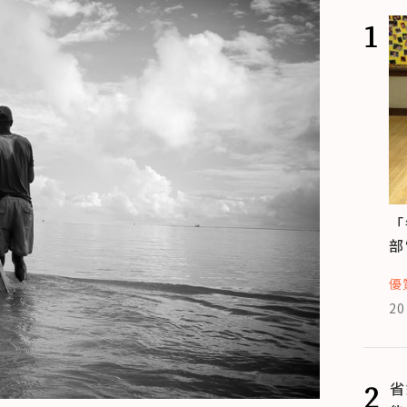
1
「
部
優
20
2
省