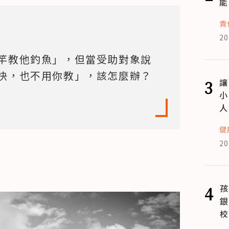
能
責
20
竿教他釣魚」，但當受助對象說
快，也不用你教」，該怎麼辦？
3
讓
小
人
健
20
4
孩
銀
校