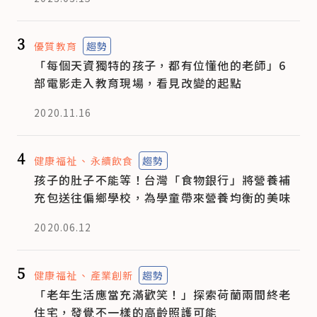
3
優質教育
趨勢
「每個天資獨特的孩子，都有位懂他的老師」6
部電影走入教育現場，看見改變的起點
2020.11.16
4
健康福祉
永續飲食
趨勢
孩子的肚子不能等！台灣「食物銀行」將營養補
充包送往偏鄉學校，為學童帶來營養均衡的美味
2020.06.12
5
健康福祉
產業創新
趨勢
「老年生活應當充滿歡笑！」探索荷蘭兩間終老
住宅，發覺不一樣的高齡照護可能