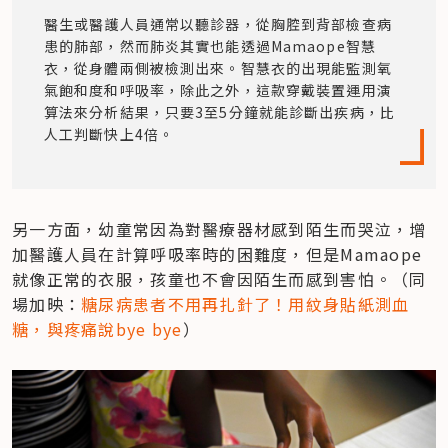
醫生或醫護人員通常以聽診器，從胸腔到背部檢查病
患的肺部，然而肺炎其實也能透過Mamaope智慧
衣，從身體兩側被檢測出來。智慧衣的出現能監測氧
氣飽和度和呼吸率，除此之外，這款穿戴裝置運用演
算法來分析結果，只要3至5分鐘就能診斷出疾病，比
人工判斷快上4倍。
另一方面，幼童常因為對醫療器材感到陌生而哭泣，增
加醫護人員在計算呼吸率時的困難度，但是Mamaope
就像正常的衣服，孩童也不會因陌生而感到害怕。（同
場加映：
糖尿病患者不用再扎針了！用紋身貼紙測血
糖，與疼痛說bye bye
）