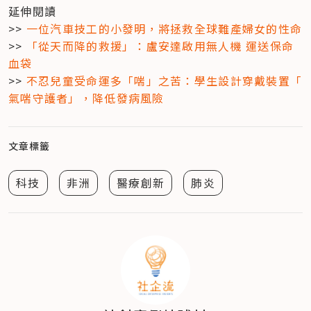
延伸閱讀

>> 
一位汽車技工的小發明，將拯救全球難產婦女的性命
>> 
「從天而降的救援」：盧安達啟用無人機 運送保命
血袋
>> 
不忍兒童受命運多「喘」之苦：學生設計穿戴裝置「 
氣喘守護者」，降低發病風險
文章標籤
科技
非洲
醫療創新
肺炎