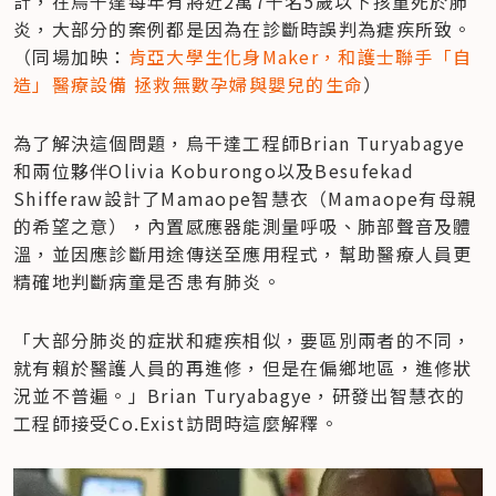
計，在烏干達每年有將近2萬7千名5歲以下孩童死於肺
炎，大部分的案例都是因為在診斷時誤判為瘧疾所致。
（同場加映：
肯亞大學生化身Maker，和護士聯手「自
造」醫療設備 拯救無數孕婦與嬰兒的生命
）
為了解決這個問題，烏干達工程師Brian Turyabagye
和兩位夥伴Olivia Koburongo以及Besufekad 
Shifferaw設計了Mamaope智慧衣（Mamaope有母親
的希望之意），內置感應器能測量呼吸、肺部聲音及體
溫，並因應診斷用途傳送至應用程式，幫助醫療人員更
精確地判斷病童是否患有肺炎。
「大部分肺炎的症狀和瘧疾相似，要區別兩者的不同，
就有賴於醫護人員的再進修，但是在偏鄉地區，進修狀
況並不普遍。」Brian Turyabagye，研發出智慧衣的
工程師接受Co.Exist訪問時這麼解釋。