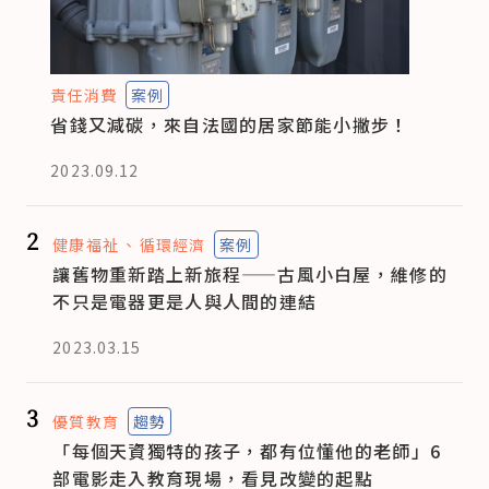
責任消費
案例
省錢又減碳，來自法國的居家節能小撇步！
2023.09.12
2
健康福祉
循環經濟
案例
讓舊物重新踏上新旅程——古風小白屋，維修的
不只是電器更是人與人間的連結
2023.03.15
3
優質教育
趨勢
「每個天資獨特的孩子，都有位懂他的老師」6
部電影走入教育現場，看見改變的起點