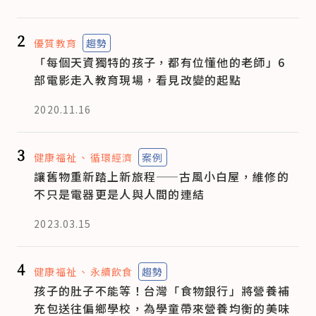
2
優質教育
趨勢
「每個天資獨特的孩子，都有位懂他的老師」6
部電影走入教育現場，看見改變的起點
2020.11.16
3
健康福祉
循環經濟
案例
讓舊物重新踏上新旅程——古風小白屋，維修的
不只是電器更是人與人間的連結
2023.03.15
4
健康福祉
永續飲食
趨勢
孩子的肚子不能等！台灣「食物銀行」將營養補
充包送往偏鄉學校，為學童帶來營養均衡的美味