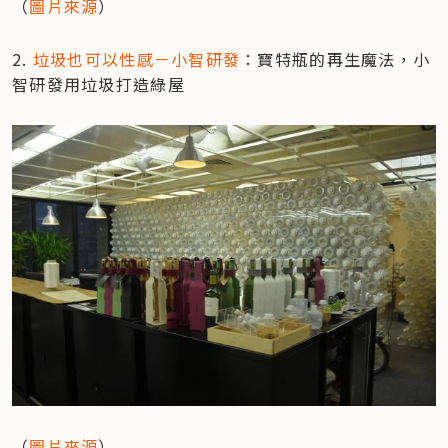
（
圖片來源
）
2. 
垃圾也可以性感－小智研發
：寶特瓶的再生魔法，小
智研發用垃圾打造綠屋
（
圖片來源
）