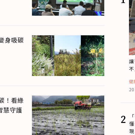
變身吸碳
讓
不
健
20
碳！看綠
態智慧守護
2
「
懂
現