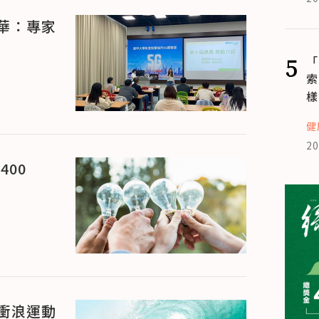
華：專家
5
「
索
樣
健
20
00
衝浪運動