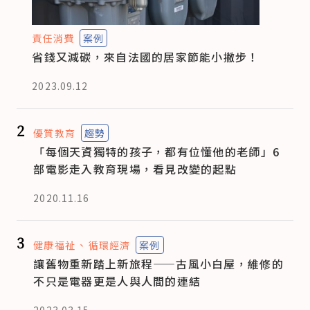
責任消費
案例
省錢又減碳，來自法國的居家節能小撇步！
2023.09.12
2
優質教育
趨勢
「每個天資獨特的孩子，都有位懂他的老師」6
部電影走入教育現場，看見改變的起點
2020.11.16
3
健康福祉
循環經濟
案例
讓舊物重新踏上新旅程——古風小白屋，維修的
不只是電器更是人與人間的連結
2023.03.15