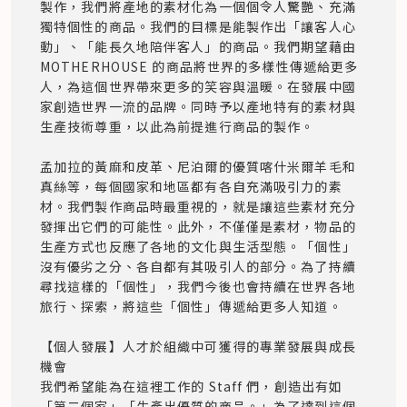
製作，我們將產地的素材化為一個個令人驚艷、充滿
獨特個性的商品。我們的目標是能製作出「讓客人心
動」、「能長久地陪伴客人」的商品。我們期望藉由 
MOTHERHOUSE 的商品將世界的多樣性傳遞給更多
人，為這個世界帶來更多的笑容與溫暖。在發展中國
家創造世界一流的品牌。同時予以產地特有的素材與
生產技術尊重，以此為前提進行商品的製作。 

孟加拉的黃麻和皮革、尼泊爾的優質喀什米爾羊毛和
真絲等，每個國家和地區都有各自充滿吸引力的素
材。我們製作商品時最重視的，就是讓這些素材充分
發揮出它們的可能性。此外，不僅僅是素材，物品的
生產方式也反應了各地的文化與生活型態。「個性」
沒有優劣之分、各自都有其吸引人的部分。為了持續
尋找這樣的「個性」，我們今後也會持續在世界各地
旅行、探索，將這些「個性」傳遞給更多人知道。

【個人發展】人才於組織中可獲得的專業發展與成長
機會

我們希望能為在這裡工作的 Staff 們，創造出有如
「第二個家」「生產出優質的商品。」為了達到這個