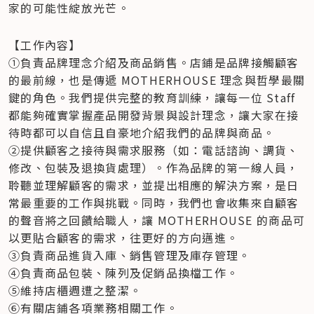
家的可能性綻放光芒。   
【工作內容】

①負責品牌理念介紹及商品銷售。店鋪是品牌接觸顧客
的最前線，也是傳遞 MOTHERHOUSE 理念與哲學最關
鍵的角色。我們提供完整的教育訓練，讓每一位 Staff 
都能夠確實掌握產品開發背景與設計理念，讓大家在接
待時都可以自信且自豪地介紹我們的品牌與商品。 

②提供顧客之接待與需求服務（如：電話諮詢、調貨、
修改、包裝及退換貨處理）。作為品牌的第一線人員，
聆聽並理解顧客的需求，並提出相應的解決方案，是日
常最重要的工作與挑戰。同時，我們也會收集來自顧客
的聲音將之回饋給職人，讓 MOTHERHOUSE 的商品可
以更貼合顧客的需求，往更好的方向邁進。 

③負責商品進貨入庫、銷售管理及庫存管理。 

④負責商品包裝、陳列及促銷品換檔工作。 

⑤維持店櫃週遭之整潔。 

⑥有關店鋪各項業務相關工作。   