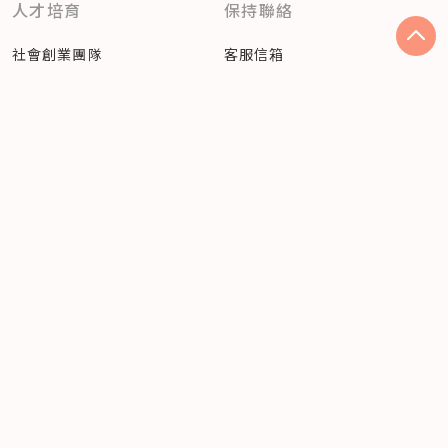
人才培育
保持聯絡
社會創業團隊
客服信箱
社會創新人才
訂閱電子報
SDGs 科系指南
追蹤社企流最新動態
Facebook
Instagram
隱私權聲明
© 2023 社企流股份有限公司（54360810） Social
Enterprise Insights