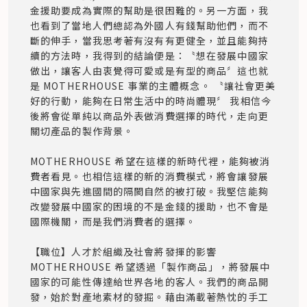
金援助要成為實際的幫助是很困難的。另一方面，我
也看到了當地人們總認為外國人有錢幫助他們，而不
斷的伸手，當我思考著有沒有有更健全，並且能夠持
續的方法時，我得到的結論便是：〝想在發展中國家
做出，讓客人由衷覺得可愛或是有型的商品〞這也就
是 MOTHERHOUSE 事業的主體概念。 〝讓社會更美
好的行動，能夠在日常生活中的時尚體現〞 我相信今
後將會從單純以商品外表做消費選擇的時代，走向更
關切產品的製作背景。  

MOTHERHOUSE 希望在這樣的新時代裡，能夠被消
費者看見。也相信這樣的新的消費模式，將會讓發展
中國家與先進國間的隔閡自然的被打破。我堅信能夠
改變發展中國家的困境的不是金錢的援助，也不會是
國際機關，而是我們消費者的選擇。

【職位】人才於組織及社會將發揮的影響

MOTHERHOUSE 希望透過「製作商品」，將發展中
國家的可能性傳達給世界各地的客人。我們的商品開
發，始於對產地素材的發掘。藉由滿載著熱忱的手工