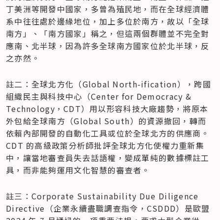
丁美洲等開發中國家，多曾為殖民地，而在全球經濟體
系中往往處於邊緣地位，加上多位於南方，故以「全球
南方」、「南方國家」稱之，但這兩個群體並不完全對
應南、北半球，因為許多全球南方國家位於北半球，反
之亦然。
註二：全球北方化（Global North-ification），跨國
組織民主與科技中心（Center for Democracy & 
Technology，CDT）用以形容科技大廠趨勢，將原本
外包給全球南方（Global South）的資源撤回，轉而
依賴內部開發的自動化工具或位於全球北方的供應商。
CDT 的高級政策分析師批評全球北方化使權力重新集
中，讓當地審查員失去話語權，變成單純的數據標註工
具，而非能夠運用文化智慧的審查者。
註三：Corporate Sustainability Due Diligence 
Directive（企業永續盡職調查指令，CSDDD）是歐盟 