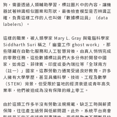
狗，需要透過人類輔助學習，標註圖片中的內容，讓機
器試著辨識相似圖案和形狀，最後檢查模型是否辨識正
確，負責這樣工作的人也叫做「數據標註員」（data 
labelers）。
這樣的職業，被人類學家 Mary L. Gray 與電腦科學家 
Siddharth Suri 稱之「 幽靈工作 ghost work」，那
些隱藏在自動化服務和人工智慧背後，由真人悄悄完成
的零散任務。這些數據標註員們大多分佈於開發中國
家，如肯亞、菲律賓、印度或委內瑞拉等「全球南方
（註一）」國家。這群勞動力通常受過良好教育，許多
人擁有大學學歷，甚至具備科學、技術、工程及數學
（STEM）背景，但受限於當地的經濟衰退或青年高失
業率，他們被迫成為沒有保障的線上零工。
由於這類工作多半沒有勞動法規規範，缺乏工時與薪資
保障，往往產生過勞與低薪問題。此外，系統平台商會