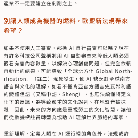
產業不一定要建立在剝削之上。
別讓人類成為機器的燃料，歐盟新法規帶來
希望？
如果不使用人工審查，那換 AI 自行審查可以嗎？現在
有許多科技公司聲稱將用 AI 自動審查來降低人類必須
觀看有害內容數量，以解決心理創傷問題，但完全依賴
自動化的結果，可能導致「全球北方化 Global North-
ification」（註二）現象發生，使 AI 缺乏對全球南方
語言與文化的理解，如看不懂肯亞官方語言史瓦希利語
的變體俚語（又稱申語，Sheng），也無法讀懂特定文
化下的反諷，將導致嚴重的文化誤判、在地聲音被抹
殺。因此，未來的方向應是重視勞工的文化智慧，讓他
們從數據標註員轉型為協助 AI 理解世界脈絡的專家。
重新理解、定義人類在 AI 運行裡的角色外，法規或許