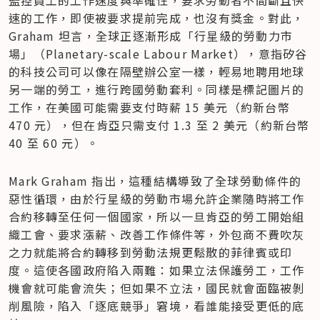
監控員工的工作速度與準確性，要求勞動者不間斷且快
速的工作，即使被要求提前完成，也沒有獎金。對此，
Graham 坦言，全球正逐漸形成「行星級的勞動力市
場」（Planetary-scale Labour Market），意指矽谷
的科技公司可以像在隔壁辦公室一樣，輕易地聘用地球
另一端的勞工，進行跨國勞動套利。同樣是標記圖片的
工作，在美國可能需要支付時薪 15 美元（約新台幣 
470 元），但在肯亞只需支付 1.3 至 2 美元（約新台幣 
40 至 60 元）。
Mark Graham 指出，這種結構導致了全球勞動條件的
惡性循環，由於行星級的勞動市場允許企業隨時將工作
合約移轉至任何一個國家，所以一旦肯亞的勞工開始組
織工會、要求漲薪、改善工作條件等，外包商不費吹灰
之力就能將合約轉移到勞動法規更鬆散的菲律賓或印
度。這使各國政府陷入兩難：如果立法保護勞工，工作
機會就可能會流失；但如果不立法，國民就會面臨被剝
削風險，陷入「逐底競爭」窘境，看誰能接受更低的底