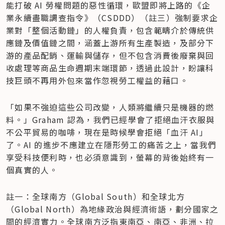
能打破 AI 勞權問題的惡性循環，歐盟即將上路的《企
業永續盡職調查指令》（CSDDD）（註三）強制要求企
業對「整個活動鏈」的人權負責，包含範疇介於傳統供
應鏈及價值鏈之間，涵蓋上游所有生產製造，及部分下
游的產品配銷、運輸與儲存，但不包含消費後廢棄與回
收處理等商品生命週期末端環節，透過此設計，盼讓科
技巨頭不再用外包來當作忽視勞工權益的藉口。
「如果不強迫這些公司改變，人類將繼續只是機器的燃
料。」Graham 認為，我們已經學會了拒絕血汗衣服與
不公平貿易的咖啡，現在是時候學會拒絕「血汗 AI」
了。AI 的進步不應建立在隱形勞工的痛苦之上，當我們
享受科技便利時，也必須意識到，螢幕的背後始終有一
個真實的人。
註一：全球南方（Global South）和全球北方
（Global North）為地緣政治與經濟術語，劃分國家之
間的經濟實力。全球南方泛指東南亞、南亞、非洲、拉