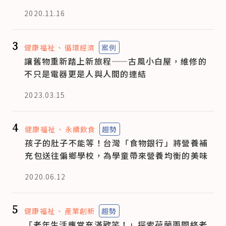
2020.11.16
3
健康福祉
循環經濟
案例
讓舊物重新踏上新旅程——古風小白屋，維修的
不只是電器更是人與人間的連結
2023.03.15
4
健康福祉
永續飲食
趨勢
孩子的肚子不能等！台灣「食物銀行」將營養補
充包送往偏鄉學校，為學童帶來營養均衡的美味
2020.06.12
5
健康福祉
產業創新
趨勢
「老年生活應當充滿歡笑！」探索荷蘭兩間終老