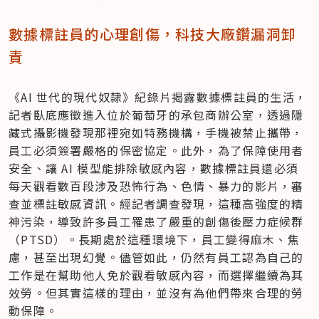
數據標註員的心理創傷，科技大廠鑽漏洞卸
責
《AI 世代的現代奴隸》紀錄片揭露數據標註員的生活，
記者臥底應徵進入位於葡萄牙的承包商辦公室，透過隱
藏式攝影機發現那裡宛如特務機構，手機被禁止攜帶，
員工必須簽署嚴格的保密協定。此外，為了保障使用者
安全、讓 AI 模型能排除敏感內容，數據標註員還必須
每天觀看數百段涉及恐怖行為、色情、暴力的影片，審
查並標註敏感資訊。經記者調查發現，這種高強度的精
神污染，導致許多員工罹患了嚴重的創傷後壓力症候群
（PTSD）。長期處於這種環境下，員工變得麻木、焦
慮，甚至出現幻覺。儘管如此，仍然有員工認為自己的
工作是在幫助他人免於觀看敏感內容，而選擇繼續為其
效勞。但其實這樣的理由，並沒有為他們帶來合理的勞
動保障。