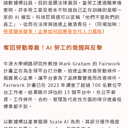
請數據標註員，目的是鑽法律漏洞，當勞工遭遇職業傷
害時，許多勞工甚至根本不知道自己正在訓練的是哪一
家的 AI 模型，科技巨頭還可以宣稱「他們不是我們的
員工」，從而在法律與道德上撇清責任。（同場加映：
勞資關係變革！企業如何因應新世代人力風險
）
奪回勞動尊嚴！AI 勞工的覺醒與反擊
牛津大學網路研究所教授 Mark Graham 的 Fairwork 
計畫正在為全球平台打分數，迫使企業改善勞動條件，
揭露黑心企業，讓平台會為了品牌聲譽進而改善條件。
Fairwork 計畫已在 2023 年調查了超過 700 名數位平
台工作者，結果顯示評估的 15 個平台中，在公平薪
資、工作條件、合約、管理及代表性方面的得分連最低
標準都不到。
以數據標註產業龍頭 Scale AI 為例，其部分運作極度