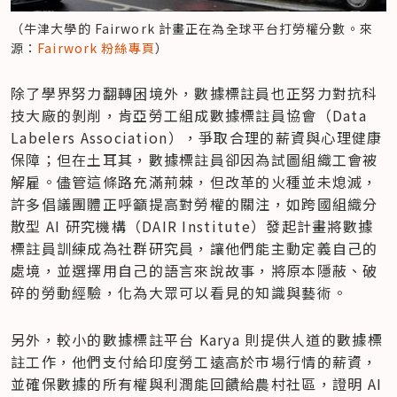
（牛津大學的 Fairwork 計畫正在為全球平台打勞權分數。來
源：
Fairwork 粉絲專頁
）
除了學界努力翻轉困境外，數據標註員也正努力對抗科
技大廠的剝削，肯亞勞工組成數據標註員協會（Data 
Labelers Association），爭取合理的薪資與心理健康
保障；但在土耳其，數據標註員卻因為試圖組織工會被
解雇。儘管這條路充滿荊棘，但改革的火種並未熄滅，
許多倡議團體正呼籲提高對勞權的關注，如跨國組織分
散型 AI 研究機構（DAIR Institute）發起計畫將數據
標註員訓練成為社群研究員，讓他們能主動定義自己的
處境，並選擇用自己的語言來說故事，將原本隱蔽、破
碎的勞動經驗，化為大眾可以看見的知識與藝術。
另外，較小的數據標註平台 Karya 則提供人道的數據標
註工作，他們支付給印度勞工遠高於市場行情的薪資，
並確保數據的所有權與利潤能回饋給農村社區，證明 AI 