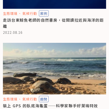
生態環境
氣候行動
案例
走訪台東鯨魚老師的自然書房，從閱讀拉近與海洋的距
離
2022.08.16
生態環境
氣候行動
趨勢
裝上 GPS 的臥底海龜蛋——科學家聯手好萊塢特效