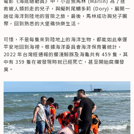
電影《海底總動員》中，小丑魚馬林 (Marlin) 為了拯
救被人類抓走的兒子，與擬刺尾鯛多莉 (Dory)，展開一
趟從海洋到陸地的冒險之旅。最後，馬林成功與兒子團
聚，回到熟悉的大堡礁快樂生活。
可惜，不是每隻來到陸地上的海洋生物，都能如此幸運
平安地回到海裡。根據海洋委員會海洋保育署統計，
2022 年台灣經通報的擱淺鯨豚及海龜共有 459 隻，其
中有 359 隻在被發現時就已經死亡，甚至開始腐爛發
臭。