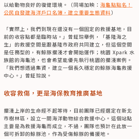
以給動物良好的復健環境。（同場加映：
海龜點點名！
公民自發建海洋戶口名簿，建立重要生態資料
）
「實際上，我們到現在還沒有一個固定的救援基地，目
前的收容點都是臨時站。」曾鉦琮舉例，「基隆海之
生」的救援空間是跟基隆市政府共同建立，但這個空間
是任務型的，有鯨豚擱淺才會開始運作；桃園 Xpark 水
族館的海龜池，也會希望能優先執行桃園的擱淺案例。
「我們想透過集資，建立一個長久穩定的鯨豚海龜救援
中心。」曾鉦琮說。
收容救傷，更是海保教育推廣基地
擱淺上岸的生命經不起等待，目前團隊已經選定在新北
市樹林區，設立一間海洋動物綜合救援中心。這個站點
主要是為救援海龜而成立，不過，團隊也預計在此放一
個可拆卸的鯨豚池，作為受傷鯨豚的備援地。