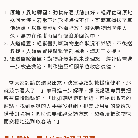
原地 / 異地釋回：
動物身體狀態良好，經評估可原地
送回大海。若當下地形或海況不佳，可將其運送至其
他碼頭，以船隻載到外海野放；避免動物因擱淺太
久，無力在漲潮時自行破浪游回海中。
人道處置：
經獸醫判斷動物生命狀況不樂觀，不後送
救援。人道處置後聯繫解剖場地、請志工支援。
後送醫療復健：
動物身體狀態未達理想，經評估需進
一步檢查救治，則移送至相關單位收容復健。
「當大家討論的結果出來，決定要啟動救援復健池，那
就茲事體大了。」象哥進一步解釋，擱淺處理專員要把
所有事情聯繫好。「比如確認距離最近、可提供收容的
站點，找到足夠的人手架設池組，把需要用到的醫療設
備帶到現場；同時也要確認交通方式，想辦法把動物快
而安穩地送到收容站。」