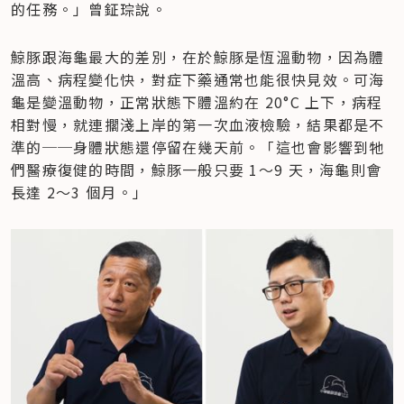
的任務。」曾鉦琮說。
鯨豚跟海龜最大的差別，在於鯨豚是恆溫動物，因為體
溫高、病程變化快，對症下藥通常也能很快見效。可海
龜是變溫動物，正常狀態下體溫約在 20°C 上下，病程
相對慢，就連擱淺上岸的第一次血液檢驗，結果都是不
準的──身體狀態還停留在幾天前。「這也會影響到牠
們醫療復健的時間，鯨豚一般只要 1～9 天，海龜則會
長達 2～3 個月。」