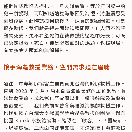
整個團隊都陷入掙扎。一旦人道處置，等於連同腹中胎
兒一併扼殺。可明知道這隻海豚回到海裡，將繼續忍受
劇烈疼痛，此時該如何抉擇？「這真的超級困難。可是
很多時候，我們就是得去面臨這種問題。」人們不希望
動物死去，更不希望牠們在被救援的過程中死去；可既
已決定拯救，死亡，便是必然面對的課題。救援現場，
有太多令人兩難的無解掙扎。
接手海龜救援業務，空間需求迫在眉睫
過往，中華鯨豚協會主要負責北台灣的鯨豚救援工作。
直到 2023 年 1 月，原本負責海龜業務的單位退出，團
隊臨危受命，成為彰化至宜蘭以北，擱淺鯨豚及海龜的
最後支柱。「我們先前就曾參與擱淺海龜的救援工作，
也找到國立台灣大學獸醫學院余品奐教授的團隊、還有
桃園 Xpark 水族館協助，確認在『收容』、『醫療』、
『現場處理』三大面向都能支援，才決定接下海龜救援