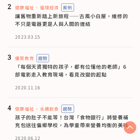
2
健康福祉
循環經濟
案例
讓舊物重新踏上新旅程——古風小白屋，維修的
不只是電器更是人與人間的連結
2023.03.15
3
優質教育
趨勢
「每個天資獨特的孩子，都有位懂他的老師」6
部電影走入教育現場，看見改變的起點
2020.11.16
4
健康福祉
永續飲食
趨勢
孩子的肚子不能等！台灣「食物銀行」將營養補
充包送往偏鄉學校，為學童帶來營養均衡的美味
2020.06.12