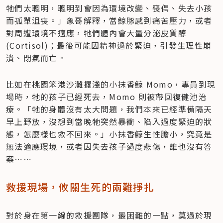
牠們太聰明，聰明到會因為環境改變、喪偶、失去小孩
而孤單沮喪。」象哥解釋，當鯨豚感到痛苦壓力，或者
對周遭環境不適應，牠們體內會大量分泌皮質醇 
(Cortisol)；最後可能因精神過於緊迫，引發生理性崩
潰、閉氣而亡。
比如在桃園笨港沙灘擱淺的小抹香鯨 Momo，專員到現
場時，牠的孩子已經死去，Momo 則被帶回復健池治
療。「牠的身體沒有太大問題，我們本來已經準備隔天
早上野放，沒想到當晚牠突然暴衝、陷入過度緊迫的狀
態，怎麼樣也救不回來。」小抹香鯨生性膽小，究竟是
無法適應環境，或者因失去孩子過度悲傷，誰也沒有答
案⋯⋯
救援現場，攸關生死的兩難掙扎
對於身在第一線的救援團隊，最困難的一點，莫過於現