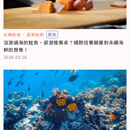
永續飲食
產業創新
案例
沒游過海的鮭魚，卻游進餐桌？細胞培養顛覆對永續海
鮮的想像！
2026.03.16