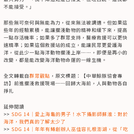
不能接受。」
那些無可奈何與無能為力，從來無法被調適。但如果這
些年的經驗累積，能讓擱淺動物的精神和緩下來，提高
一點存活機率；如果多了群眾支持，醫療救援可以更快
速精準；如果這個救援站的成立，能讓民眾更愛護海
洋，從此少一點海洋動物擱淺上岸⋯⋯，即便是再小的
改變，都是能改變海洋動物命運的一線生機。
全文轉載自
群眾觀點
，原文標題：【中華鯨豚協會專
訪】前進擱淺救援現場──回歸大海前，人與動物各自
掙扎
延伸閱讀

>> 
SDG 14｜愛上海龜的男子！水下攝影師蘇淮：對於
海洋，我們真的了解太少了
>> 
SDG 14｜年年有鰆創辦人巫佳容扎根澎湖，從「吃