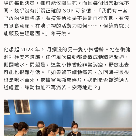
場的每個決策，都可能攸關生死。而且每個個案狀況不
同，幾乎沒有所謂正確的 SOP 可參循。「我們有一套
野放的評斷標準，看這隻動物是不是能自行浮起、有沒
有覓食意願、在池子裡的活動力如何⋯⋯，但這終究只
能顧及生理層面。」象哥說。
他想起 2023 年 5 月擱淺的另一隻小抹香鯨。牠在復健
池裡極度不適應，任何風吹草動都會造成牠精神緊迫、
側翻嗆水。問題是，這隻小抹香鯨非常消瘦，野放出去
可能也很難存活。「如果留下讓牠痛苦，放回海裡最後
也是嗆水至死，或被鯊魚撕成碎片，我們是否該透過人
道處置，讓動物能不再痛苦、安穩地走？」