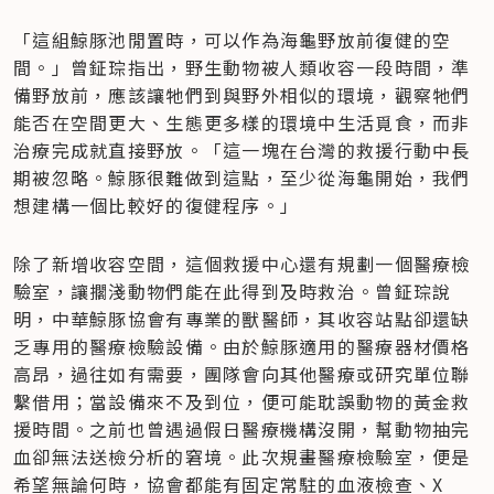
「這組鯨豚池閒置時，可以作為海龜野放前復健的空
間。」曾鉦琮指出，野生動物被人類收容一段時間，準
備野放前，應該讓牠們到與野外相似的環境，觀察牠們
能否在空間更大、生態更多樣的環境中生活覓食，而非
治療完成就直接野放。「這一塊在台灣的救援行動中長
期被忽略。鯨豚很難做到這點，至少從海龜開始，我們
想建構一個比較好的復健程序。」
除了新增收容空間，這個救援中心還有規劃一個醫療檢
驗室，讓擱淺動物們能在此得到及時救治。曾鉦琮說
明，中華鯨豚協會有專業的獸醫師，其收容站點卻還缺
乏專用的醫療檢驗設備。由於鯨豚適用的醫療器材價格
高昂，過往如有需要，團隊會向其他醫療或研究單位聯
繫借用；當設備來不及到位，便可能耽誤動物的黃金救
援時間。之前也曾遇過假日醫療機構沒開，幫動物抽完
血卻無法送檢分析的窘境。此次規畫醫療檢驗室，便是
希望無論何時，協會都能有固定常駐的血液檢查、X 