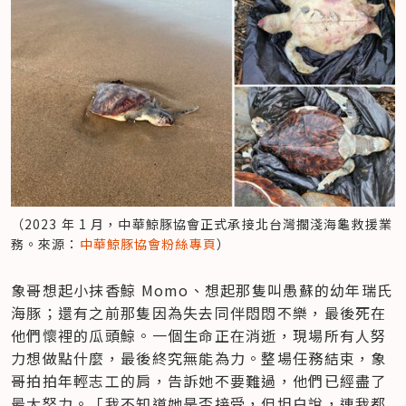
（2023 年 1 月，中華鯨豚協會正式承接北台灣擱淺海龜救援業
務。來源：
中華鯨豚協會粉絲專頁
）
象哥想起小抹香鯨 Momo、想起那隻叫愚蘇的幼年瑞氏
海豚；還有之前那隻因為失去同伴悶悶不樂，最後死在
他們懷裡的瓜頭鯨。一個生命正在消逝，現場所有人努
力想做點什麼，最後終究無能為力。整場任務結束，象
哥拍拍年輕志工的肩，告訴她不要難過，他們已經盡了
最大努力。「我不知道她是否接受，但坦白說，連我都