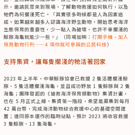
示，邀請民眾來到現場，了解動物救援如何執行，以及
牠們為何擱淺死亡。「其實很多時候都是人為因素造
成。如果越來越多人認識海洋野生動物，開始思考海洋
生態保育的重要性，少一點人為破壞，也許不幸擱淺的
鯨豚海龜就能少一些。」（同場加映：
打開手機，加入
保育動物行列——4 項你我可參與的公民科技
）
支持集資，讓每隻擱淺的牠活著回家
2023 年上半年，中華鯨豚協會已救援 2 隻活體擱淺鯨
豚、5 隻活體擱淺海龜，並且成功野放 1 隻鯨豚與 2 隻
海龜；團隊發起的《搶救海洋保育類動物》集資計畫，
也在 5 月正式上線。集資第一階段，希望能募集到每月 
42 萬台幣，完成海洋動物綜合救援中心的基礎空間建
置；連同原本運作的臨時站點，預計 2023 將收容救援 
3 隻鯨豚、13 隻海龜。