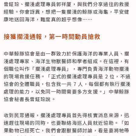
曾鉦琮、擱淺處理專員郭祥厦，與我們分享過往的救援
經驗。你會訝異，想把一隻擱淺的鯨豚或海龜，平安健
康地送回海洋，難度真的超乎想像⋯⋯
接獲擱淺通報，第一時間動員搶救
中華鯨豚協會是由一群致力於保護海洋的專業人員、擱
淺處理專家、海洋生物獸醫師和學者組成。在這裡，有
個職位叫作「擱淺處理專員」，專門負責海洋動物擱淺
的現場救援任務。「正式的擱淺處理專員是 2 位，不過
協會的全體職員，包含我一共 7 人，每個都有執行擱淺
處理的能力，以免同一時間需要多方支援。」中華鯨豚
協會秘書長曾鉦琮說。
收到民眾通報，擱淺處理專員首先得核實消息來源，迅
速趕往現場的同時，也要聯絡海巡人員就近協助。「如
果動物已經死亡，我們會跟獸醫師討論，看是要將牠帶