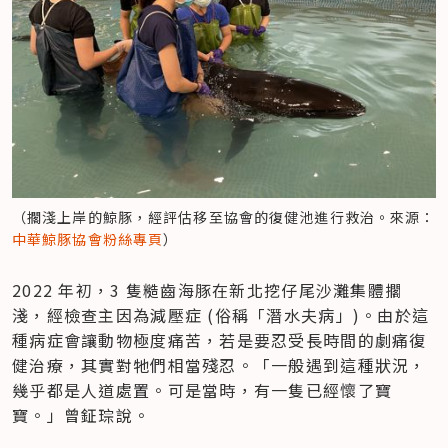
（擱淺上岸的鯨豚，經評估移至協會的復健池進行救治。來源：
中華鯨豚協會粉絲專頁
）
2022 年初，3 隻糙齒海豚在新北挖仔尾沙灘集體擱
淺，經檢查主因為減壓症 (俗稱「潛水夫病」)。由於這
種病症會讓動物極度痛苦，若是要忍受長時間的劇痛復
健治療，其實對牠們相當殘忍。「一般遇到這種狀況，
幾乎都是人道處置。可是當時，有一隻已經懷了寶
寶。」曾鉦琮說。