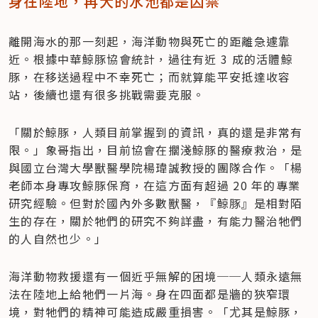
身在陸地，再大的水池都是囚禁
離開海水的那一刻起，海洋動物與死亡的距離急遽靠
近。根據中華鯨豚協會統計，過往有近 3 成的活體鯨
豚，在移送過程中不幸死亡；而就算能平安抵達收容
站，後續也還有很多挑戰需要克服。
「關於鯨豚，人類目前掌握到的資訊，真的還是非常有
限。」象哥指出，目前協會在擱淺鯨豚的醫療救治，是
與國立台灣大學獸醫學院楊瑋誠教授的團隊合作。「楊
老師本身專攻鯨豚保育，在這方面有超過 20 年的專業
研究經驗。但對於國內外多數獸醫，『鯨豚』是相對陌
生的存在，關於牠們的研究不夠詳盡，有能力醫治牠們
的人自然也少。」
海洋動物救援還有一個近乎無解的困境──人類永遠無
法在陸地上給牠們一片海。身在四面都是牆的狹窄環
境，對牠們的精神可能造成嚴重損害。「尤其是鯨豚，