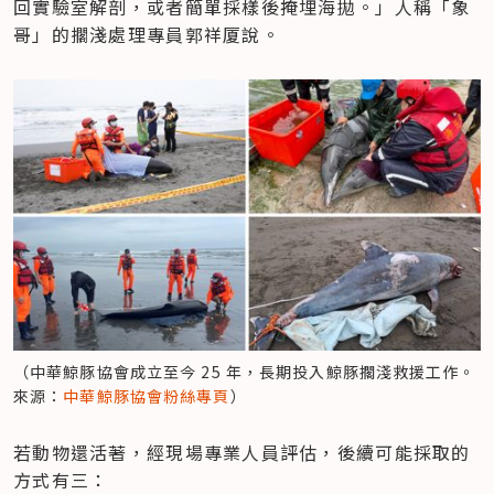
回實驗室解剖，或者簡單採樣後掩埋海拋。」人稱「象
哥」的擱淺處理專員郭祥厦說。
（中華鯨豚協會成立至今 25 年，長期投入鯨豚擱淺救援工作。
來源：
中華鯨豚協會粉絲專頁
）
若動物還活著，經現場專業人員評估，後續可能採取的
方式有三：