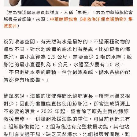
（左為擱淺處理專員郭祥厦，人稱「象哥」。右為中華鯨豚協會
秘書長曾鉦琮。來源：
中華鯨豚協會《搶救海洋保育類動物》集
資影片
）
說到收容空間，有天然海水是最好的。不過兩種動物的
體型不同，對水池設備的需求也有差異。比如協會的海
龜池，最小直徑為 1.3 公尺，需要至少 2 噸的水體；鯨
豚池的最小直徑則為 6 公尺，水體至少要有 10 噸。
「不只池組本身的體積，包含過濾系統、儲水系統的配
置都會有所影響。」
簡單來說，海龜的復健時間比鯨豚更長，所需水體又相
對少；因此海龜雖能直接使用鯨豚池，卻會造成資源上
不必要的浪費。2023 年起，協會除了原先主責的鯨豚
救援業務，一併擔起救援海龜的重任，可目前他們只有 
1 組鯨豚復健池、2 組海龜池有完整救援功能，其他站
點則有交通不易、缺乏天然海水、池組損壞等問題，難