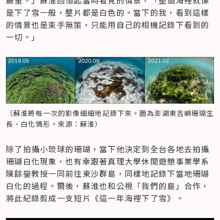
嚴重。」蘇淮回憶起當時看見的情景，「整個海裡就像
是下了雪一般，整片都是白色的。當下的我，看到這樣
的情景也是束手無策，只能用自己的相機記錄下看到的
一切。」
（蘇淮將每一次的影像細細地記錄下來。圖為澎湖東吉嶼珊瑚生
長、白化情形。來源：蘇淮）
除了拍攝小琉球的珊瑚，當下他決定到全台各地去拍攝
珊瑚白化現象，也有幸跟著真理大學休閒遊憩事業學系
陳餘鋆教授一同前往東沙群島，同樣地記錄下當地珊瑚
白化的過程。爾後，蘇淮也和公視「我們的島」合作，
將此紀錄剪成一支短片《這一年海裡下了雪》。