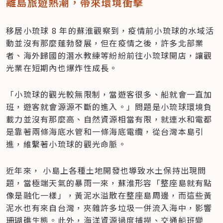
離島旅遊熱潮，帶來環境衝擊
移居小琉球 8 年的蘇淮觀察到，疫情前小琉球的水域活
動並沒有那麼蓬勃發展，但在疫情之後，許多北部業
者、海外歸國的潛水教練等紛紛前往小琉球開店，讓觀
光業在短期內也爆炸性成長。
「小琉球的觀光較無限制，當遊客很多、船就會一直加
班，遊客就會源源不斷的進入。」問題是小琉球環境負
載力並沒有那麼高、自然資源相當有限，就連水和電都
是靠著兩條海底水管和一條海底電纜，從台灣本島引
進，維繫著小琉球的觀光命脈。
近年來， 小島上各種土地開發也導致水土保持出現問
題，當極端天氣的暴雨一來，蘇淮形容「整座島就有點
像是融化一樣」，黃泥水溢散在整座島周邊，而這些黃
泥水也有來自台灣，夾雜許多垃圾一併流入海中，影響
珊瑚礁生態。此外，海洋資源過度捕撈、交通船班變