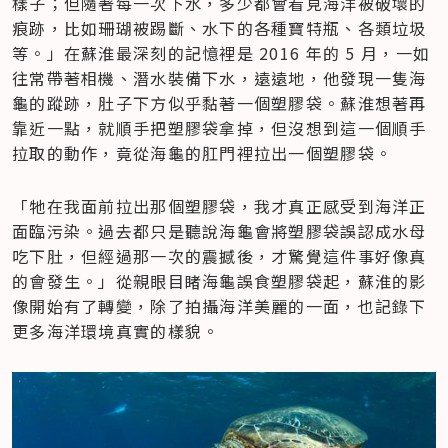
樣子；但隨著每一次下水，多少都會看見海洋被破壞的
痕跡，比如珊瑚被踢斷、水下的各種寶特瓶、各類垃圾
等。」在蘇淮最深刻的記憶裡是 2016 年的 5 月，一如
往常帶著相機、潛水裝備下水，遠遠地，他發現一隻海
龜的蹤跡，肚子下方似乎黏著一個塑膠袋。蘇淮想著再
靠近一點，就順手把塑膠袋拿掉，但沒想到這一個順手
拉取的動作，竟從海龜的肛門裡拉出一個塑膠袋。
「牠在我面前拉出那個塑膠袋，我才真正感受到海洋正
面臨污染。過去都只是聽說海龜會將塑膠袋誤認成水母
吃下肚，但經過那一次的震撼後，才驚覺這件事好像真
的會發生。」從親眼目睹海龜誤食塑膠袋起，蘇淮的影
像開始有了轉變，除了拍攝海洋美麗的一面，也記錄下
更多海洋環境真實的樣貌。