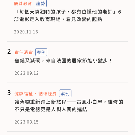
優質教育
趨勢
「每個天資獨特的孩子，都有位懂他的老師」6
部電影走入教育現場，看見改變的起點
2020.11.16
2
責任消費
案例
省錢又減碳，來自法國的居家節能小撇步！
2023.09.12
3
健康福祉
循環經濟
案例
讓舊物重新踏上新旅程——古風小白屋，維修的
不只是電器更是人與人間的連結
2023.03.15