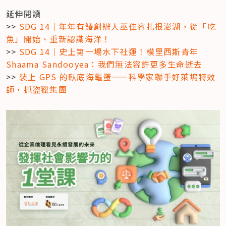
延伸閱讀

>> 
SDG 14｜年年有鰆創辦人巫佳容扎根澎湖，從「吃
魚」開始、重新認識海洋！
>> 
SDG 14｜史上第一場水下社運！模里西斯青年 
Shaama Sandooyea：我們無法容許更多生命逝去
>> 
裝上 GPS 的臥底海龜蛋——科學家聯手好萊塢特效
師，抓盜獵集團