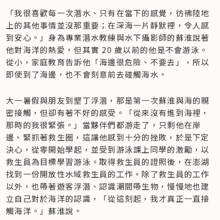
「我很喜歡每一次潛水、只有在當下的感覺，彷彿陸地
上的其他事情並沒那重要；在深海一片靜默裡，令人感
到安心。」身為專業潛水教練與水下攝影師的蘇淮說著
他對海洋的熱愛，但其實 20 歲以前的他是不會游泳。
從小，家庭教育告訴他「海邊很危險、不要去」，所以
即使到了海邊，也不會刻意前去碰觸海水。
大一暑假與朋友到墾丁浮潛，那是第一次蘇淮與海的親
密接觸，但卻有著不好的感受。「從來沒有進到海裡，
那時的我很緊張。」當夥伴們都游走了，只剩他在岸
邊、緊抓著救生圈，這讓他感到十分的挫敗，於是下定
決心，從零開始學起，並受到游泳課上同學的激勵，以
救生員為目標學習游泳。取得救生員的證照後，在澎湖
找到一份開放性水域救生員的工作。除了救生員的工作
以外，也帶著遊客浮潛、認識潮間帶生物，慢慢地也建
立自己對於海洋的認識，「從這刻起，我才真正一直接
觸海洋。」蘇淮說。