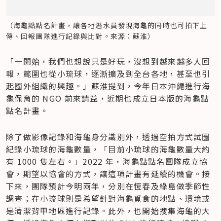
（海龜點點名計畫，讓各地潛水員發現海龜的同時也可拍下上
傳、回報團隊進行記錄與比對。來源：蘇淮）
「一開始，我們也想說只是好玩，沒想到越來越多人回
報，範圍也從小琉球，逐漸擴及到全台各地，甚至也引
起國外組織的興趣。」蘇淮提到，今年日本沖繩進行海
龜保育的 NGO 前來請益，近期也成立日本版的海龜點
點名計畫。
除了做影像記錄和海龜身分識別外，透過空拍方式試圖
紀錄小琉球的海龜數量，「目前小琉球的海龜數量大約
有 1000 隻左右。」2022 年，海龜點點名團隊成立協
會，期望以協會的方式，讓這項計畫有延續的機會。接
下來，團隊預計今明兩年，分別在恆春及綠島做季節性
調查；在小琉球則是希望針對海龜覓食的地點、環境或
是清潔背甲地區進行記錄。此外，也開始搜集海龜的大