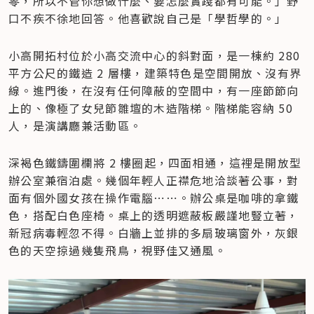
零，所以不管你想做什麼、要怎麼實踐都有可能。」野
口不疾不徐地回答。他喜歡說自己是「學哲學的。」
小高開拓村位於小高交流中心的斜對面，是一棟約 280 
平方公尺的鐵造 2 層樓，建築特色是空間開放、沒有界
線。進門後，在沒有任何障蔽的空間中，有一座節節向
上的、像極了女兒節雛壇的木造階梯。階梯能容納 50 
人，是演講廳兼活動區。
深褐色鐵鑄圍欄將 2 樓圈起，四面相通，這裡是開放型
辦公室兼宿泊處。幾個年輕人正襟危地洽談著公事，對
面有個外國女孩在操作電腦⋯⋯。辦公桌是咖啡的拿鐵
色，搭配白色座椅。桌上的透明遮蔽板嚴謹地豎立著，
新冠病毒輕忽不得。白牆上並排的多扇玻璃窗外，灰銀
色的天空掠過幾隻飛鳥，視野佳又通風。