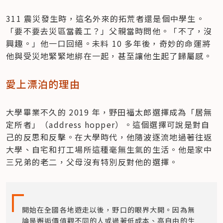
311 震災發生時，這名外來的拓荒者還是個中學生。
「要不要去災區當義工？」父親當時問他。「不了，沒
興趣。」他一口回絕。未料 10 多年後，奇妙的命運將
他與受災地緊緊地綁在一起，甚至讓他生起了歸屬感。
愛上漂泊的理由
大學畢業不久的 2019 年，野田福太郎選擇成為「居無
定所者」（address hopper）。這個選擇可說是對自
己的反思和反擊。在大學時代，他隨波逐流地過著往返
大學、自宅和打工場所這種毫無生氣的生活。他是家中
三兄弟的老二，父母沒有特別反對他的選擇。
開始在全國各地遊走以後，野口的眼界大開。因為無
論是邂逅價值觀不同的人或過著低成本、高自由的生