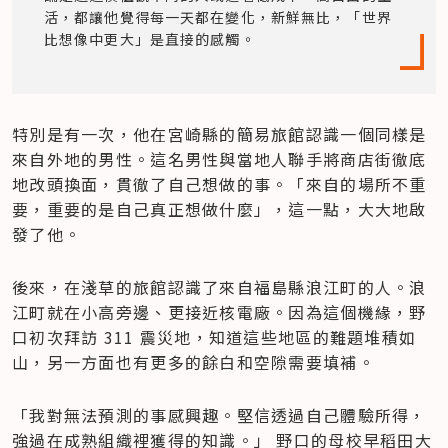
活，都讓他覺得每一天都在變化，新鮮無比，「世界
比想像中更大」是直接的感觸。
特別是有一次，他在宮崎縣的簡易旅館認識一個同樣是
來自外地的男性。這名男性與當地人聯手將商店街徹底
地改頭換面，貫徹了自己想做的事。「來自的場所不重
要，重要的是自己真正想做什麼」，這一點，大大地啟
發了他。
後來，在淺草的旅館認識了來自福島縣浪江町的人。浪
江町就在小高旁邊、更接近核電廠。因為這個機緣，野
口初次拜訪 311 震災地，知道這些地區的難題堆積如
山，另一方面也有更多的餘白和空隙需要填補。
「我對無法預測的事感興趣。堅信透過自己體驗所得，
強過在成熟組織裡獲得的知識。」 野口的母校早稻田大