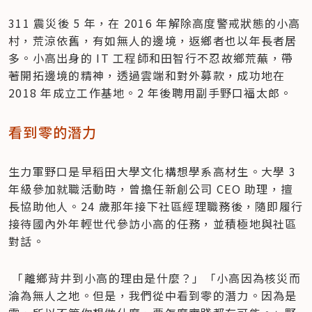
311 震災後 5 年，在 2016 年解除高度警戒狀態的小高
村，荒涼依舊，有如無人的邊境，返鄉者也以年長者居
多。小高出身的 IT 工程師和田智行不忍故鄉荒蕪，帶
著開拓邊境的精神，透過雲端和對外募款，成功地在 
2018 年成立工作基地。2 年後聘用副手野口福太郎。
看到零的潛力
生力軍野口是早稻田大學文化構想學系高材生。大學 3 
年級參加就職活動時，曾擔任新創公司 CEO 助理，擅
長協助他人。24 歲那年接下社區經理職務後，隨即履行
接待國內外年輕世代參訪小高的任務，並積極地與社區
對話。
 「離鄉背井到小高的理由是什麼？」「小高因為核災而
淪為無人之地。但是，我們從中看到零的潛力。因為是