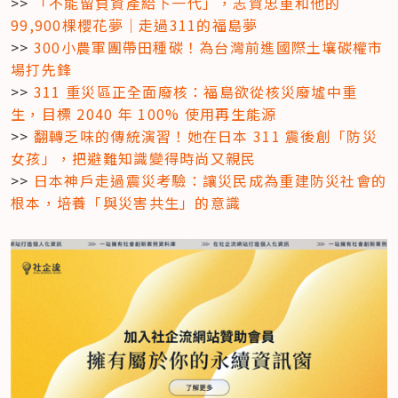
>> 
「不能留負資產給下一代」，志賀忠重和他的
99,900棵櫻花夢｜走過311的福島夢
>> 
300小農軍團帶田種碳！為台灣前進國際土壤碳權市
場打先鋒
>> 
311 重災區正全面廢核：福島欲從核災廢墟中重
生，目標 2040 年 100% 使用再生能源
>> 
翻轉乏味的傳統演習！她在日本 311 震後創「防災
女孩」，把避難知識變得時尚又親民
>> 
日本神戶走過震災考驗：讓災民成為重建防災社會的
根本，培養「與災害共生」的意識