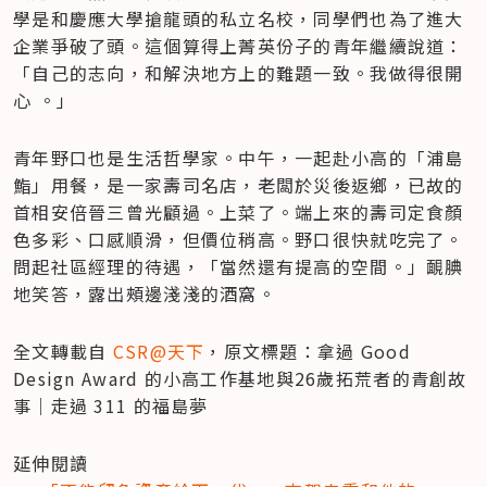
學是和慶應大學搶龍頭的私立名校，同學們也為了進大
企業爭破了頭。這個算得上菁英份子的青年繼續說道：
「自己的志向，和解決地方上的難題一致。我做得很開
心 。」
青年野口也是生活哲學家。中午，一起赴小高的「浦島
鮨」用餐，是一家壽司名店，老闆於災後返鄉，已故的
首相安倍晉三曾光顧過。上菜了。端上來的壽司定食顏
色多彩、口感順滑，但價位稍高。野口很快就吃完了。
問起社區經理的待遇，「當然還有提高的空間。」靦腆
地笑答，露出頰邊淺淺的酒窩。
全文轉載自 
CSR@天下
，原文標題：拿過 Good 
Design Award 的小高工作基地與26歲拓荒者的青創故
事｜走過 311 的福島夢
延伸閱讀
