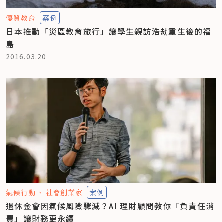
優質教育
案例
日本推動「災區教育旅行」讓學生親訪浩劫重生後的福
島
2016.03.20
氣候行動
社會創業家
案例
退休金會因氣候風險驟減？AI 理財顧問教你「負責任消
費」讓財務更永續