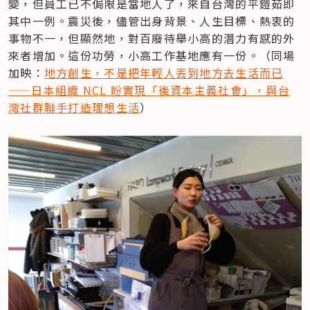
變，但員工已不侷限是當地人了，來自台灣的平鎧茹即
其中一例。震災後，儘管出身背景、人生目標、熱衷的
事物不一，但顯然地，對百廢待舉小高的潛力有感的外
來者增加。這份功勞，小高工作基地應有一份。（同場
加映：
地方創生，不是把年輕人丟到地方去生活而已
——日本組織 NCL 盼實現「後資本主義社會」，與台
灣社群聯手打造理想生活
）