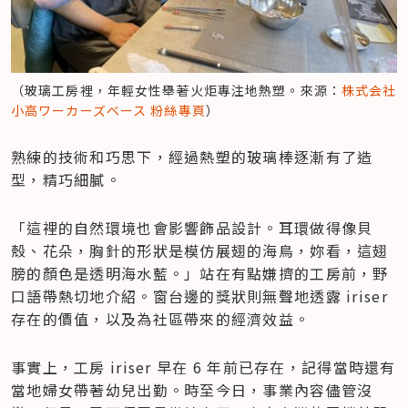
（玻璃工房裡，年輕女性舉著火炬專注地熱塑。來源：
株式会社
小高ワーカーズベース 粉絲專頁
）
熟練的技術和巧思下，經過熱塑的玻璃棒逐漸有了造
型，精巧細膩。
「這裡的自然環境也會影響飾品設計。耳環做得像貝
殼、花朵，胸針的形狀是模仿展翅的海鳥，妳看，這翅
膀的顏色是透明海水藍。」站在有點嫌擠的工房前，野
口語帶熱切地介紹。窗台邊的獎狀則無聲地透露 iriser 
存在的價值，以及為社區帶來的經濟效益。
事實上，工房 iriser 早在 6 年前已存在，記得當時還有
當地婦女帶著幼兒出勤。時至今日，事業內容儘管沒