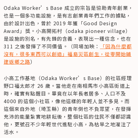
Odaka Worker’s Base 成立的宗旨是協助青年創業，
也是一個多功能設施，是有志創業青年們工作的據點，
由於設計出色，曾於 2019 年獲「Good Design 
Award」獎。小高開拓村（odaka pioneer village）
是設施的別名，有先鋒的含義，表現出一種信念，也在 
311 之後發揮了不同價值。（同場加映：
「因為什麼都
沒有，很多東西可以創造」福島災區創生，從零開始鋪
建返鄉之路
）
小高工作基地（Odaka Worker’s Base）的社區經理
野口福太郎才 26 歲。當他走在南相馬市小高區街道上
時，確實有點醒目。畢竟在以年長者居多、人口不及 
4000 的這個小社區，像他這樣的年輕人並不多見。而
這個來自外地（埼玉縣）的青年倒也不負眾望，在發揮
充沛的能量紮實地耕耘後，整個社區的住民不僅都認識
他，更號召不少年輕世代進駐小高，為枯旱之地灌注了
活水。