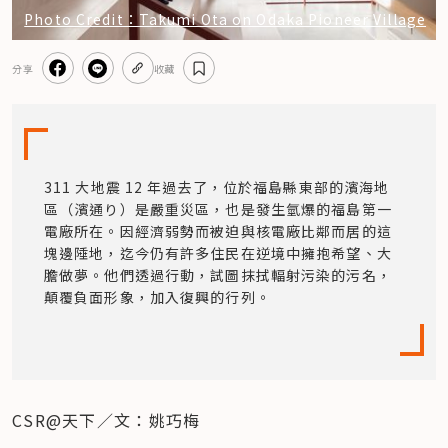
Photo Credit：Takumi Ota on Odaka Pioneer Village
分享
收藏
311 大地震 12 年過去了，位於福島縣東部的濱海地
區（濱通り）是嚴重災區，也是發生氫爆的福島第一
電廠所在。因經濟弱勢而被迫與核電廠比鄰而居的這
塊邊陲地，迄今仍有許多住民在逆境中擁抱希望、大
膽做夢。他們透過行動，試圖抹拭輻射污染的污名，
顛覆負面形象，加入復興的行列。
CSR@天下／文：姚巧梅