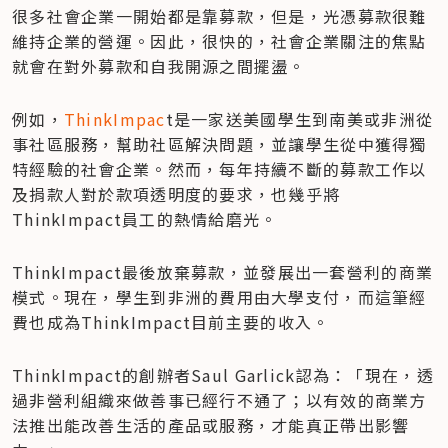
很多社會企業一開始都是靠募款，但是，光憑募款很難
維持企業的營運。因此，很快的，社會企業關注的焦點
就會在對外募款和自我開源之間擺盪。
例如，
ThinkImpac
t是一家送美國學生到南美或非洲從
事社區服務，幫助社區解決問題，並讓學生從中獲得獨
特經驗的社會企業。然而，每年持續不斷的募款工作以
及捐款人對於款項透明度的要求，也幾乎將
ThinkImpact員工的熱情給磨光。
ThinkImpact最後放棄募款，並發展出一套營利的商業
模式。現在，學生到非洲的費用由大學支付，而這筆經
費也成為ThinkImpact目前主要的收入。
ThinkImpact的創辦者Saul Garlick認為：「現在，透
過非營利組織來做善事已經行不通了；以有效的商業方
法推出能改善生活的產品或服務，才能真正帶出影響