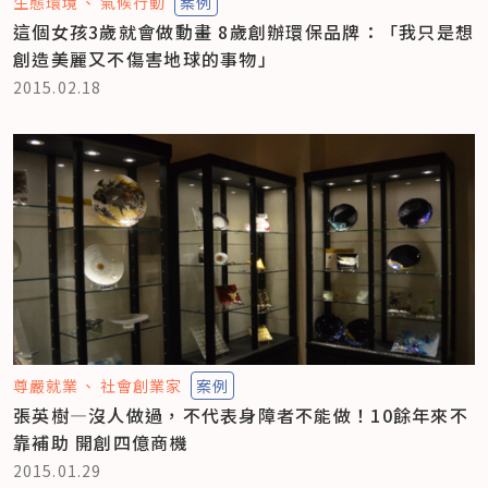
生態環境
氣候行動
案例
這個女孩3歲就會做動畫 8歲創辦環保品牌：「我只是想
創造美麗又不傷害地球的事物」
2015.02.18
尊嚴就業
社會創業家
案例
張英樹—沒人做過，不代表身障者不能做！10餘年來不
靠補助 開創四億商機
2015.01.29