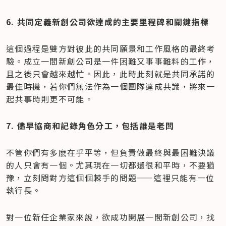
6. 共同定義新創公司欲達成的主要里程碑和關鍵指標
這個過程是雙方對彼此的共同願景和工作風格的最終考
驗。成立一間新創公司是一件困難又事事難料的工作，
且之後只會越來越忙。因此，此時此刻就是共同承諾的
最佳時機，若你們無法作為一個團隊達成共識，將來一
起共事時則更不可能。
7. 儘早協商和記錄角色分工，包括誰是老闆
不管你們有多麽在乎平等，但負責做最終與最困難決議
的人只會有一個。尤其現在一切都還很和平時，不要猶
豫，立刻問對方這個個棘手的問題——這裡只能有一位
執行長。
對一位新任企業家來說，欲成功開展一間新創公司，找