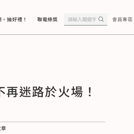
測，抽好禮！
聯電綠獎
會員專區
不再迷路於火場！
文章