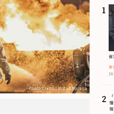
1
省
責
20
Photo Credit：Milton Moreira
2
「
懂
現