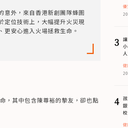
優
的意外，來自香港新創團隊蜂圖
20
於定位技術上，大幅提升火災現
、更安心進入火場拯救生命。
3
讓
小
人
健
20
4
孩
 條人命，其中包含陳尊裕的摯友，卻也點
銀
校
健