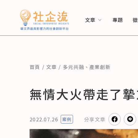
文章
專題
首頁
文章
多元共融
、
產業創新
無情大火帶走了摯
2022.07.26
分享
文章
案例