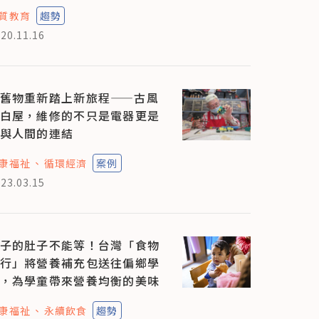
質教育
趨勢
20.11.16
舊物重新踏上新旅程——古風
白屋，維修的不只是電器更是
與人間的連結
康福祉
循環經濟
案例
23.03.15
子的肚子不能等！台灣「食物
行」將營養補充包送往偏鄉學
，為學童帶來營養均衡的美味
康福祉
永續飲食
趨勢