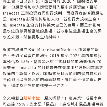
界上留下自己的印記。該公司於 2020 年開始收支平
衡，但想要增加收入還需要引入更多營運資金。目前 
Insectta 正與投資者們進行談判，而投資者的普遍想法
是 Insectta 必須能夠增加人力，並進行大規模生產。
但 Insectta 並沒有打算擴大自己的農場，而是計劃將
黑水虻的卵賣給當地的農場，並收集這些農場生產的黑
水虻外殼，然後提取生物材料。
根據市場研究公司 MarketsandMarkets 所發布的報
告，全球昆蟲蛋白市場從 2019 年至 2025 年的年成長
率預估為 45%，整體黑水虻生物材料的市場價值約 70 
億美元。Insectta 的目標是未來幾年用於通訊和電腦等
設備的半導體，以及用於動物飼料添加劑的蛋白質和益
生菌都可以由黑水虻的幼蟲製成，讓昆蟲不僅能養活世
界，還能為世界的前進盡一己之力。
全文轉載自
創新拿鐵
，原文標題：什麼產業年成長率竟
可高達 45%？答案是「昆蟲」！這所城市昆蟲農場將蒼