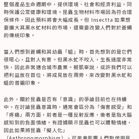
整個產品生命週期中，提供環境、社會和經濟利益，同
時保護公眾健康和環境。昆蟲生物材料市場因為符合環
保條件，因此預料將會大幅成長。但 Insectta 如果想
要擴大其黑水虻材料的市場，還需要改變人們對於蒼蠅
的傳統印象。
當人們想到蒼蠅和其幼蟲「蛆」時，首先想到的是它們
很噁心，且對人有害。但黑水虻不咬人，生長速度非常
快，因此非常適合城市農業。蔡凱寧說，或許我們可以
把利益放在首位，將成見放在兩旁，來改變對黑水虻和
蛆的普遍印象。
此外，關於昆蟲是否有「意識」的爭論目前也在持續
中。在討論昆蟲意識時，通常會區分為「傷害感受」和
「疼痛」兩方面，前者是一種反射反應，後者是指大腦
感知到的負面情緒。有證據顯示昆蟲也可以體驗情緒，
因此如果將昆蟲「擬人化」
（Anthropomorphism），可能會影響人們對使用昆