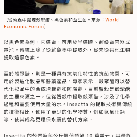
（從幼蟲中提煉殼聚醣、黑色素和益生菌。來源：
World 
Economic Forum
）
​以黑色素為例，它導電，可用於半導體、超級電容器或
電池。傳統上除了從魷魚墨中提取外，從未從其他生物
提取過黑色素。
至於殼聚醣，則是一種具有抗氧化特性的抗菌物質，可
用於製造化妝品和醫藥產品。專家表示，殼聚醣可以替
代化妝品中的合成增稠劑和防腐劑。目前蟹殼是殼聚醣
的主要來源之一，但從蟹殼中提取殼聚醣，涉及了化學
過程和需要使用大量的水。Insectta 的提取技術與傳統
的技術相比，使用了更少的化學物質，例如氫氧化鈉
等，使其成為更環保永續的替代方案。
Insectta 的殼聚醣每公斤價值超過 10 萬美元，其最終