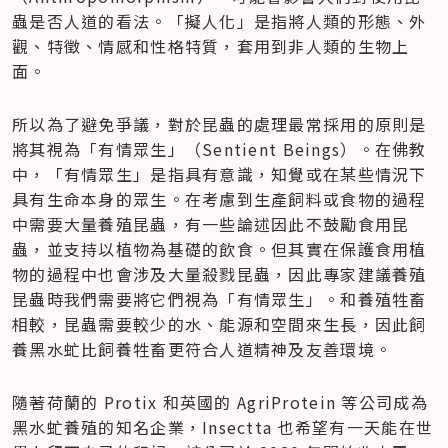
蟲是否人道的看法。「擬人化」是指將人類的形態、外
觀、特徵、情感和性格特質，套用到非人類的生物上
面。
所以為了避免爭議，對於昆蟲的處理最常採用的原則是
將其視為「有情眾生」（Sentient Beings）。在佛教
中，「有情眾生」是指具有意識，知覺或在某些情況下
具有生命本身的眾生。在考慮到生產飼料或食物的過程
中需要大量養殖昆蟲，有一些論述因此不鼓勵食用昆
蟲，並支持以植物為基礎的飲食。但其實在保護食用植
物的過程中也會涉及大量殺戮昆蟲，因此專家建議養殖
昆蟲時我們需要將它們視​​為「有情眾生」。和養殖牲畜
相較，昆蟲需要較少的水、能源和空間來生長，因此飼
養黑水虻比飼養牲畜更符合人道精神及友善環境。
隨著荷蘭的 Protix 和英國的 AgriProtein 等公司成為
黑水虻養殖的知名企業，Insectta 也希望有一天能在世