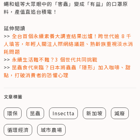
蠅和蛆等大眾眼中的「害蟲」變成「有益」的口罩原
料，產值直追台積電！
延伸閱讀

>> 
全台首個永續素養大調查結果出爐！跨世代逾 8 千
人填答，年輕人關注人際網絡議題、熟齡族重視淡水消
耗問題
>> 
永續生活難不難？3 個世代共同挑戰
>> 
昆蟲食代來臨？日本將蟲蟲「隱形」加入咖啡、甜
點，打破消費者的恐懼心理
文章標籤
環保
昆蟲
Insectta
新加坡
減廢
循環經濟
城市農場