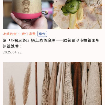
永續飲食
責任消費
案例
當「粉紅超跑」遇上綠色浪潮——跟著白沙屯媽祖來場
無塑進香！
2025.04.23