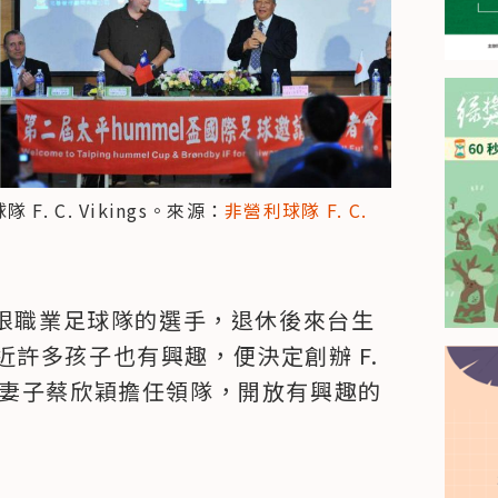
 F. C. Vikings。來源：
非營利球隊 F. C. 
麥哥本哈根職業足球隊的選手，退休後來台生
許多孩子也有興趣，便決定創辦 F. 
教練、妻子蔡欣穎擔任領隊，開放有興趣的