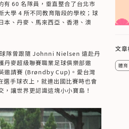
s 如今約有 60 名隊員，垂直整合了台北市
大學 4 所不同教育階段的學校；球
日本、丹麥、馬來西亞、香港、澳
文章
球隊曾跟隨 Johnni Nielsen 遠赴丹
獲丹麥超級聯賽職業足球俱樂部邀
體育
賽 (Brøndby Cup)。愛台灣
將國旗印在選手球衣上，就連出國比賽時也會
交，讓世界更認識這塊小小寶島！