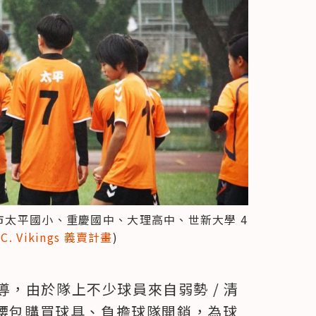
市太平國小、重慶國中、大理高中、世新大學 4 
C. Vikings 義賣計畫
)
，由於隊上不少球員來自弱勢 / 清
總是自掏腰包購買球具、負擔球隊開銷，為球