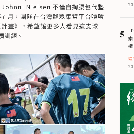
20
，Johnni Nielsen 不僅自掏腰包代墊
年7 月，團隊在台灣群眾集資平台嘖嘖
gs 義賣計畫》，希望讓更多人看見這支球
5
「
續訓練。
索
樣
健
20