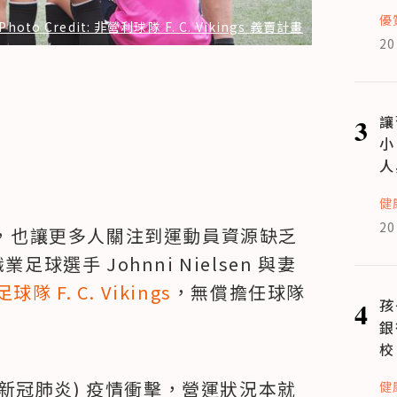
優
Photo Credit: 非營利球隊 F. C. Vikings 義賣計畫
20
3
讓
小
人
健
20
佳績，也讓更多人關注到運動員資源缺乏
球選手 Johnni Nielsen 與妻
 F. C. Vikings
，無償擔任球隊
4
孩
銀
校
炎 / 新冠肺炎) 疫情衝擊，營運狀況本就
健