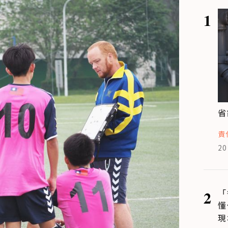
1
省
責
20
2
「
懂
現