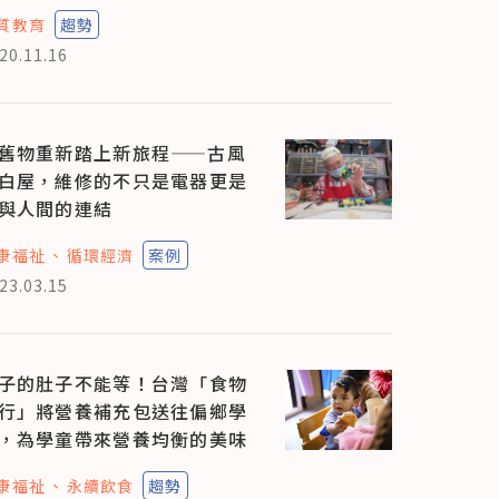
質教育
趨勢
20.11.16
舊物重新踏上新旅程——古風
白屋，維修的不只是電器更是
與人間的連結
康福祉
循環經濟
案例
23.03.15
子的肚子不能等！台灣「食物
行」將營養補充包送往偏鄉學
，為學童帶來營養均衡的美味
康福祉
永續飲食
趨勢