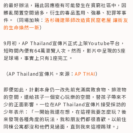
的最好辦法，藉此因應極有可能發生在貧窮社區中，因
髒亂閒置空間過多，衍生的毒品濫用、強暴、犯罪等事
件。（同場加映：
洛杉磯建築師改造貧民窟老屋 讓街友
的生命煥然一新
）
9月初，AP Thailand宣傳片正式上架Youtube平台，
短時間內便有64萬瀏覽人次。然而，影片中呈現的5座
足球場，事實上只有1座完工。
（AP Thailand宣傳片。來源：
AP THAI
）
即便如此，計劃本身仍一改先前充滿腐敗食物、排泄物
的空間，還給孩子一個安心玩樂的空間，替孩子帶來不
少的正面影響。一位在AP Thailand宣傳片接受採訪的
少年表示：「一開始我還在想，在這裡我要怎麼玩？後
來發現各種角度的玩法，我和朋友們都很喜歡。以前住
同棟公寓都沒和他們見過面，直到我來這裡踢球。」