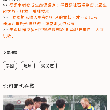
>> 
從鋸木者變成生態保護家！墨西哥社區規劃螢火蟲生
態之旅，拯救上萬棵樹木
>>
「泰國觀光收入對在地社區的貢獻，才不到15%」 
他返鄉推廣永續旅遊，讓當地人作頭家！
>> 
美國科羅拉多州打擊校園霸凌 鉅額經費來自「大麻
稅收」
文章標籤
泰國
足球
貧民窟
你可能也喜歡