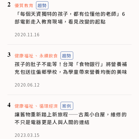
2
優質教育
趨勢
「每個天資獨特的孩子，都有位懂他的老師」6
部電影走入教育現場，看見改變的起點
2020.11.16
3
健康福祉
永續飲食
趨勢
孩子的肚子不能等！台灣「食物銀行」將營養補
充包送往偏鄉學校，為學童帶來營養均衡的美味
2020.06.12
4
健康福祉
循環經濟
案例
讓舊物重新踏上新旅程——古風小白屋，維修的
不只是電器更是人與人間的連結
2023.03.15