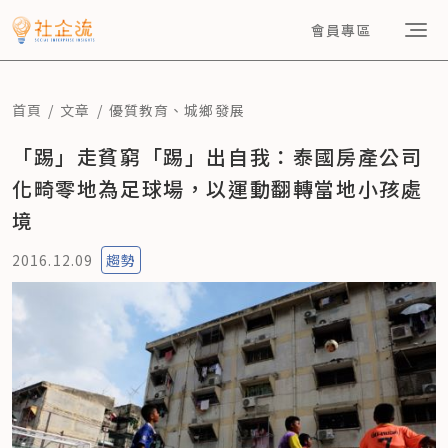
會員專區
首頁
文章
優質教育
、
城鄉發展
「踢」走貧窮「踢」出自我：泰國房產公司
化畸零地為足球場，以運動翻轉當地小孩處
境
2016.12.09
趨勢