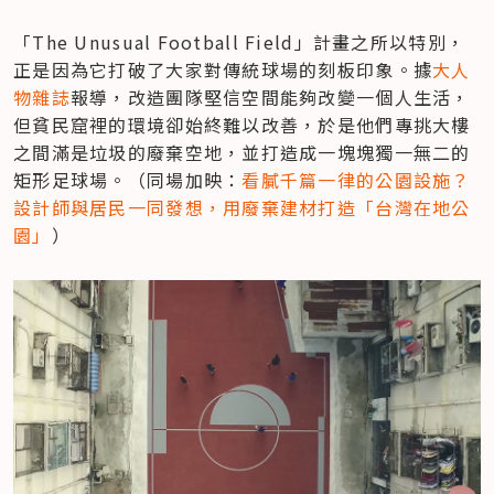
「The Unusual Football Field」計畫之所以特別，
正是因為它打破了大家對傳統球場的刻板印象。據
大人
物雜誌
報導，改造團隊堅信空間能夠改變一個人生活，
但貧民窟裡的環境卻始終難以改善，於是他們專挑大樓
之間滿是垃圾的廢棄空地，並打造成一塊塊獨一無二的
矩形足球場。（同場加映：
看膩千篇一律的公園設施？
設計師與居民一同發想，用廢棄建材打造「台灣在地公
園」
）