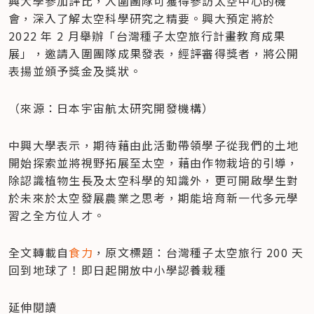
興大學參加評比，入圍團隊可獲得參訪太空中心的機
會，深入了解太空科學研究之精要。興大預定將於 
2022 年 2 月舉辦「台灣種子太空旅行計畫教育成果
展」，邀請入圍團隊成果發表，經評審得獎者，將公開
表揚並頒予獎金及獎狀。
（來源：日本宇宙航太研究開發機構）
中興大學表示，期待藉由此活動帶領學子從我們的土地
開始探索並將視野拓展至太空，藉由作物栽培的引導，
除認識植物生長及太空科學的知識外，更可開啟學生對
於未來於太空發展農業之思考，期能培育新一代多元學
習之全方位人才。
全文轉載自
食力
，原文標題：台灣種子太空旅行 200 天
回到地球了！即日起開放中小學認養栽種
延伸閱讀
