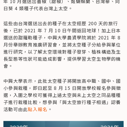
年 10 月選送出番椒（甜椒）、姬蝴蝶蘭、台灣藜、向
日葵 4 類種子代表台灣上太空。
這些由台灣選送出去的種子在太空經歷 200 天的旅行
後，已於 2021 年 7 月 10 日午間返回地球！加上日本
選送的甜羅勒種子，中興大學農資學院將於 2021 年 8 
月份舉辦教育推廣研習會，並將太空種子分給參與單位
進行研究，以了解太空環境對種子發芽、植株構造及生
長型態等性狀可能造成影響，提供學習太空生物學的機
會。
中興大學表示，此批太空種子將開放高中職、國中、國
小參與栽種，即日起至 8 月 15 日開放學校報名參與徵
選，入圍之學校可獲得上過太空與未上太空之同品種種
子進行栽種比較，想參與「與太空旅行種子相遇」認養
活動可由此
點入報名
。