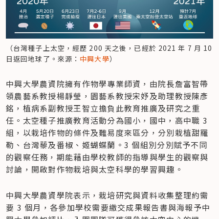
（台灣種子上太空，經歷 200 天之後，已經於 2021 年 7 月 10 
日返回地球了。來源：
中興大學
）
中興大學農資院擁有作物學專業師資，由院長詹富智帶
領農藝系教授楊靜瑩，園藝系教授宋妤及助理教授陳彥
銘，植病系副教授王智立擔負此教育推廣及研究之重
任。太空種子推廣教育活動分為國小，國中，高中職 3 
組，以栽培作物的條件及難易度來區分，分別栽植甜羅
勒、台灣藜及番椒、姬蝴蝶蘭。3 個組別分別賦予不同
的觀察任務，期能藉由學校教師的指導與學生的觀察與
討論，開啟對作物栽培與太空科學的學習興趣。
中興大學農資學院表示，栽培研究與資料收集整理約需
要 3 個月，各參加學校需要繳交成果報告書與海報予中