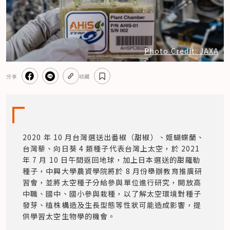
Photo Credit: JAXA
分享
收藏
2020 年 10 月台灣選送出番椒（甜椒）、姬蝴蝶蘭、
台灣藜、向日葵 4 類種子代表台灣上太空，於 2021 
年 7 月 10 日午間返回地球，加上日本選送的甜羅勒
種子，中興大學農資學院將於 8 月份舉辦教育推廣研
習會，並將太空種子分給參與單位進行研究，開放高
中職、國中、國小參與栽種，以了解太空環境對種子
發芽、植株構造及生長型態等性狀可能造成影響，提
供學習太空生物學的機會。