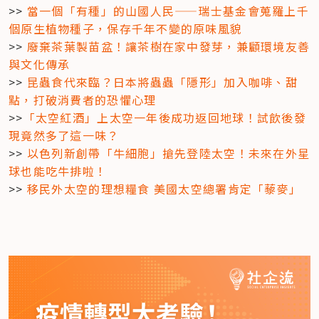
>> 
當一個「有種」的山國人民——瑞士基金會蒐羅上千
個原生植物種子，保存千年不變的原味風貌
>> 
廢棄茶葉製苗盆！讓茶樹在家中發芽，兼顧環境友善
與文化傳承
>> 
昆蟲食代來臨？日本將蟲蟲「隱形」加入咖啡、甜
點，打破消費者的恐懼心理
>>
「太空紅酒」上太空一年後成功返回地球！試飲後發
現竟然多了這一味？
>>
 以色列新創帶「牛細胞」搶先登陸太空！未來在外星
球也能吃牛排啦！
>> 
移民外太空的理想糧食 美國太空總署肯定「藜麥」