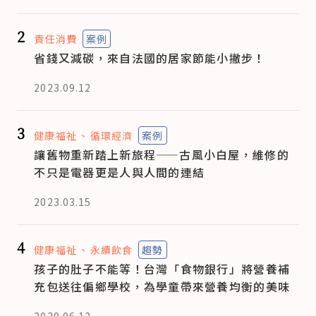
2
責任消費
案例
省錢又減碳，來自法國的居家節能小撇步！
2023.09.12
3
健康福祉
循環經濟
案例
讓舊物重新踏上新旅程——古風小白屋，維修的
不只是電器更是人與人間的連結
2023.03.15
4
健康福祉
永續飲食
趨勢
孩子的肚子不能等！台灣「食物銀行」將營養補
充包送往偏鄉學校，為學童帶來營養均衡的美味
2020.06.12