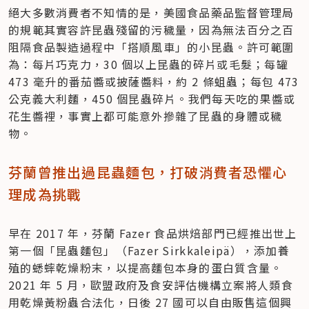
絕大多數消費者不知情的是，美國食品藥品監督管理局
的規範其實容許昆蟲殘留的污穢量，因為無法百分之百
阻隔食品製造過程中「搭順風車」的小昆蟲。許可範圍
為：每片巧克力，30 個以上昆蟲的碎片或毛髮；每罐 
473 毫升的番茄醬或披薩醬料，約 2 條蛆蟲；每包 473 
公克義大利麵，450 個昆蟲碎片。我們每天吃的果醬或
花生醬裡，事實上都可能意外摻雜了昆蟲的身體或穢
物。
芬蘭曾推出過昆蟲麵包，打破消費者恐懼心
理成為挑戰
早在 2017 年，芬蘭 Fazer 食品烘焙部門已經推出世上
第一個「昆蟲麵包」（Fazer Sirkkaleipä），添加養
殖的蟋蟀乾燥粉末，以提高麵包本身的蛋白質含量。
2021 年 5 月，歐盟政府及食安評估機構立案將人類食
用乾燥黃粉蟲合法化，日後 27 國可以自由販售這個興