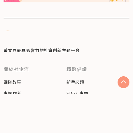
華文界最具影響力的
社會創新主題平台
關於社企流
精選倡議
團隊故事
新手必讀
專欄作者
SDGs 專題
English
永續力專書
人才培育
保持聯絡