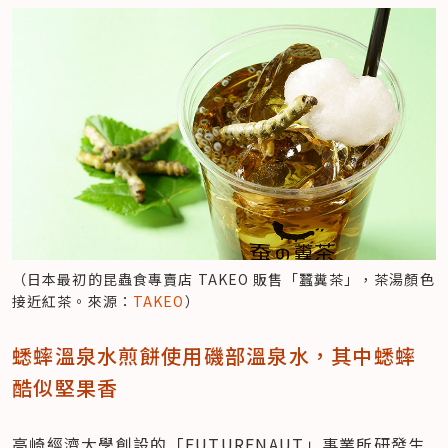
（日本最初的昆蟲食專賣店 TAKEO 販售「蠶糞茶」，茶湯顏色
接近紅茶。來源：
TAKEO
）
蟋蟀溫泉水煎餅使用磯部溫泉水，其中蟋蟀
酷似堅果香
高崎經濟大學創設的「FUTURENAUT」事業所研發生