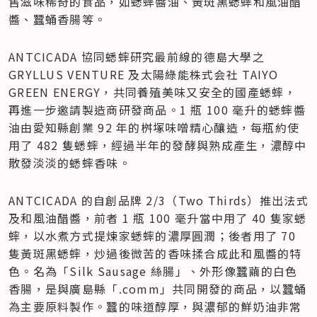
售滋味稀奇的食品，如蟋蟀醬油、黃斑黑蟋蟀和風油醋
醬、蠶蛹香腸等。
ANTCICADA 協同蟋蟀研究最前線的德島大學之 
GRYLLUS VENTURE 及太陽綠能株式会社 TAIYO 
GREEN ENERGY，共同養殖美味又安全的國產蟋蟀，
再進一步邀請製造商研發商品。1 瓶 100 毫升的蟋蟀醬
油由愛知縣創業 92 年的桝塚味噌精心釀造，每瓶約使
用了 482 隻蟋蟀，經過半年的發酵與熟成產生，濃醇中
散發淡淡的蟋蟀香味。
ANTCICADA 的自創品牌 2/3（Two Thirds）推出法式
及和風油醋醬，前者 1 瓶 100 毫升當中用了 40 隻家蟋
蟀，以水煮方式提煉家蟋蟀的濃厚圓潤；後者用了 70 
隻黃斑黑蟋蟀，炒過後微苦的香味揉合成此和風醬的特
色。名為「Silk Sausage 絲腸」、外形像蠶繭的白色
香腸，是與廣島縣「.comm」共同開發的商品，以蠶蛹
為主要原料製作。蠶的味道醇厚，與濃郁的鮮奶油非常