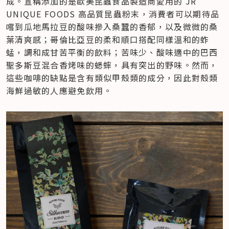
成。宣稱添加的是歐美昆蟲食品製造商愛用的 JR 
UNIQUE FOODS 高品質昆蟲粉末，消費者可以期待品
嚐到瓜地馬拉豆的酸味摻入桑蠶的香郁，以及微微的桑
葉清爽感；哥倫比亞豆的柔和順口搭配同樣溫和的蚱
蜢，調和成甘苦平衡的飲料；苦味少、酸味適中的巴西
聖多斯豆混合香烤味的蟋蟀，具有突出的野味。然而，
這些咖啡的缺點是含有類似甲殼類的成分，因此對殼類
海鮮過敏的人應避免飲用。