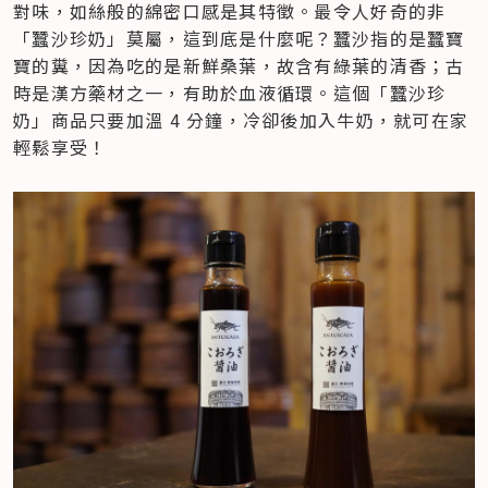
對味，如絲般的綿密口感是其特徵。最令人好奇的非
「蠶沙珍奶」莫屬，這到底是什麼呢？蠶沙指的是蠶寶
寶的糞，因為吃的是新鮮桑葉，故含有綠葉的清香；古
時是漢方藥材之一，有助於血液循環。這個「蠶沙珍
奶」商品只要加溫 4 分鐘，冷卻後加入牛奶，就可在家
輕鬆享受！