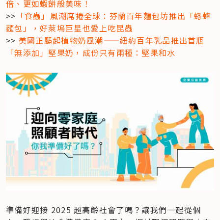
倍、更如蝦餅般美味！
>>
「食蟲」風潮席捲全球：芬蘭百年麵包坊推出「蟋蟀
麵包」，好萊塢巨星也愛上吃昆蟲
>> 
美國正颳起植物奶風潮——紐約百年乳品推出首瓶
「無添加」堅果奶，成份只有兩種：堅果和水
準備好迎接 2025 超高齡社會了嗎？讓我們一起從個