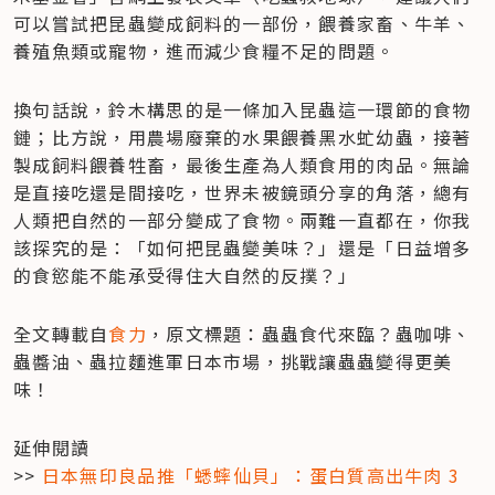
可以嘗試把昆蟲變成飼料的一部份，餵養家畜、牛羊、
養殖魚類或寵物，進而減少食糧不足的問題。
換句話說，鈴木構思的是一條加入昆蟲這一環節的食物
鏈；比方說，用農場廢棄的水果餵養黑水虻幼蟲，接著
製成飼料餵養牲畜，最後生產為人類食用的肉品。無論
是直接吃還是間接吃，世界未被鏡頭分享的角落，總有
人類把自然的一部分變成了食物。兩難一直都在，你我
該探究的是：「如何把昆蟲變美味？」還是「日益增多
的食慾能不能承受得住大自然的反撲？」
全文轉載自
食力
，原文標題：蟲蟲食代來臨？蟲咖啡、
蟲醬油、蟲拉麵進軍日本市場，挑戰讓蟲蟲變得更美
味！
延伸閱讀

>> 
日本無印良品推「蟋蟀仙貝」：蛋白質高出牛肉 3 