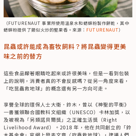
（FUTURENAUT 事業所使用溫泉水和蟋蟀粉製作餅乾，其中
蟋蟀粉提供了類似火炒的堅果香。來源：
FUTURENAUT
）
昆蟲或許能成為畜牧飼料？將昆蟲變得更美
味之前的替方
這些食品矇著眼睛吃起來或許很美味，但是一看到包裝
上的說明，消費者真的不會反感嗎？從另一角度來看，
「吃昆蟲救地球」的概念還有另一方向可走。
享譽全球的環保人士大衛．鈴木，曾以《神聖的平衡》
一書獲頒聯合國教科文組織（UNESCO）卡林加獎，以
及被視為「另類諾貝爾獎」之正確生活獎（Right 
Livelihood Award）。2018 年，他在共同創立的「鈴
木基金會」官網上發表文章〈吃蟲救地球〉，建議人們