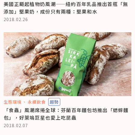
美國正颳起植物奶風潮——紐約百年乳品推出首瓶「無
添加」堅果奶，成份只有兩種：堅果和水
2018.02.26
生態環境
永續飲食
趨勢
「食蟲」風潮席捲全球：芬蘭百年麵包坊推出「蟋蟀麵
包」，好萊塢巨星也愛上吃昆蟲
2018.02.07