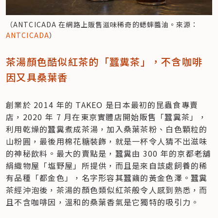
（ANTCICADA 在網路上販售滋味稀奇的蟋蟀醬油。來源：
ANTCICADA
）
茶湯顏色酷似紅茶的「蠶糞茶」，不含咖啡
因又具桑葉香
創業於 2014 年的 TAKEO 是日本最初的昆蟲食專賣
店，2020 年 7 月在東京實體店開始販售「蠶糞茶」，
利用乾燥的蠶糞煮成茶湯，加入桑葉茶粉、白色顆粒的
山粉圓，最後用棉花糖裝飾，就是一杯令人猜不出滋味
的神秘飲料。最大的賣點是，蠶糞由 300 年的京都老舖
絹織物屋「塩野屋」所提供，而且是來自該處飼養的稀
有品種「都金色」，名字形容其蠶繭的黃金色澤。蠶糞
茶經沖泡後，茶湯的顏色類似紅茶般令人感到熟悉，而
且不含咖啡因，溫和的桑葉香氣是它獨特的吸引力。