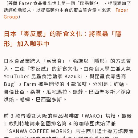
（芬蘭 Fazer 食品推出世上第一個「昆蟲麵包」，裡頭添加了
蟋蟀乾燥粉末，以提高麵包本身的蛋白質含量。來源：
Fazer 
Group
）
日本「零反感」的新食文化：將蟲蟲「隱
形」加入咖啡中
日本食品業跨入「昆蟲食」，強調以「隱形」的方式置
入，生產「零反感」的新食文化。由奈良大學生兼人氣 
YouTuber 昆蟲食活動家 Kazuki ，與昆蟲食零售商 
Bug’s Farm 攜手開發的 4 款咖啡，分別是：蚱蜢・
哥倫比亞、桑蠶・瓜地馬拉、蟋蟀・巴西聖多斯／深度
烘焙、蟋蟀・巴西聖多斯。
前 3 款皆委託大阪的精品咖啡店「WAKO」烘焙，最後 
1 款則特地請來全國排名第 4 的咖啡豆烘焙師兼
「SANWA COFFEE WORKS」店主西川隆士操刀焙製而