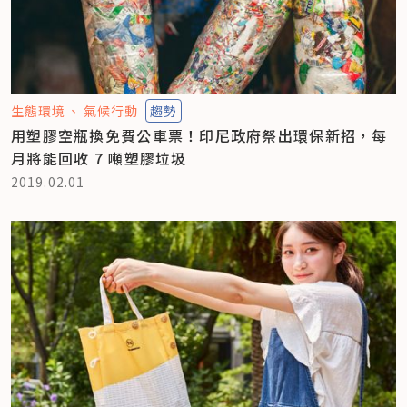
生態環境
氣候行動
趨勢
用塑膠空瓶換免費公車票！印尼政府祭出環保新招，每
月將能回收 7 噸塑膠垃圾
2019.02.01