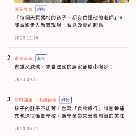
優質教育
趨勢
「每個天資獨特的孩子，都有位懂他的老師」6
部電影走入教育現場，看見改變的起點
2020.11.16
2
責任消費
案例
省錢又減碳，來自法國的居家節能小撇步！
2023.09.12
3
健康福祉
永續飲食
趨勢
孩子的肚子不能等！台灣「食物銀行」將營養補
充包送往偏鄉學校，為學童帶來營養均衡的美味
2020.06.12