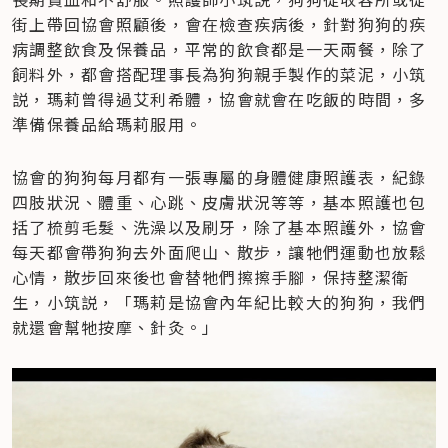
街上帶回協會照顧後，會在檢查疾病後，針對狗狗的疾
病調整飲食及保養品，平常的飲食都是一天兩餐，除了
飼料外，都會搭配理事長為狗狗親手製作的菜泥，小筑
説，瑪莉曾得過艾利希體，協會就會在吃飯的時間，多
準備保養品給瑪莉服用。
協會的狗狗每月都有一張專屬的身體健康照護表，紀錄
四肢狀況、體重、心跳、皮膚狀況等等，基本照護也包
括了梳剪毛髮、洗澡以及刷牙，除了基本照護外，協會
每天都會帶狗狗去外面爬山、散步，讓牠們運動也放鬆
心情，散步回來後也會替牠們擦擦手腳，保持整潔衛
生，小筑説，「瑪莉是協會內年紀比較大的狗狗，我們
就還會幫牠按摩、針灸。」