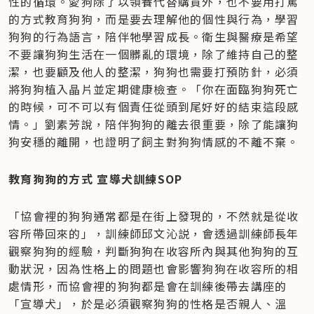
性的循環。愛狗除了以領養代替購買外，也不要用打罵
的方式教育狗狗，而是要去理解他的個性與行為，學習
狗狗的行為語言，陪伴牠學習成長。衛生與醫療是希望
不要讓狗狗生活在一個髒亂的環境，除了維持自己的整
潔，也要顧及他人的整潔，狗狗也需要打預防針，必須
將狗狗植入晶片並定期健康檢查。「你在面臨狗狗死亡
的時候，可不可以有個責任從頭到尾好好的結束這段感
情。」劉素芳說，陪伴狗狗的離去很重要，除了能讓狗
狗安穩的離開，也證明了飼主對狗狗情感的不離不棄。
教育狗狗的方式 宣導犬訓練SOP
「協會裡的狗狗通常都是在街上發現的，不然就是從收
容所帶回來的」，訓練師邱文沁説，會透過訓練師長年
觀察狗狗的經驗，判斷狗狗在收容所內與其他狗狗的互
動狀況，因為性格上的問題也會影響狗狗在收容所的相
處情形，而協會裡的狗狗都是會在訓練後帶去講座的
「宣導犬」，於是必須觀察狗狗的性格是否親人、溫