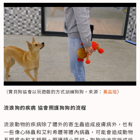
（寶貝狗協會以玩遊戲的方式訓練狗狗。來源：
黃品瑄
）
流浪狗的疾病 協會照護狗狗的流程
流浪動物的疾病除了體外的寄生蟲造成皮膚病外，也有
一些像心絲蟲和艾利希體等體內病蟲，可能會造成動物
長期貧血和不舒服。照護師小筑説，狗狗從收容所或從