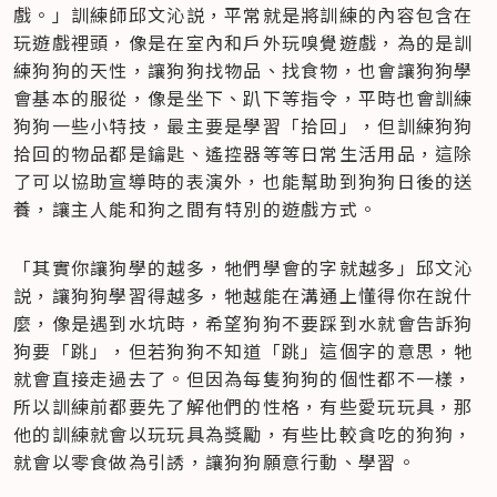
戲。」訓練師邱文沁説，平常就是將訓練的內容包含在
玩遊戲裡頭，像是在室內和戶外玩嗅覺遊戲，為的是訓
練狗狗的天性，讓狗狗找物品、找食物，也會讓狗狗學
會基本的服從，像是坐下、趴下等指令，平時也會訓練
狗狗一些小特技，最主要是學習「拾回」，但訓練狗狗
拾回的物品都是鑰匙、遙控器等等日常生活用品，這除
了可以協助宣導時的表演外，也能幫助到狗狗日後的送
養，讓主人能和狗之間有特別的遊戲方式。
「其實你讓狗學的越多，牠們學會的字就越多」邱文沁
説，讓狗狗學習得越多，牠越能在溝通上懂得你在說什
麼，像是遇到水坑時，希望狗狗不要踩到水就會告訴狗
狗要「跳」，但若狗狗不知道「跳」這個字的意思，牠
就會直接走過去了。但因為每隻狗狗的個性都不一樣，
所以訓練前都要先了解他們的性格，有些愛玩玩具，那
他的訓練就會以玩玩具為獎勵，有些比較貪吃的狗狗，
就會以零食做為引誘，讓狗狗願意行動、學習。