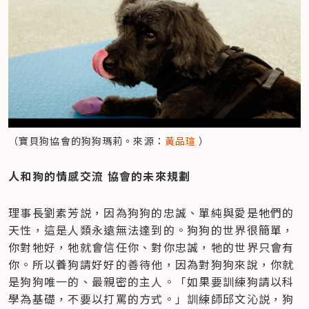
（寶貝狗協會的狗狗瑪莉。來源：
黃品瑄
 ）
人和狗的情感交流 協會的未來規劃
理事長劉素芳説，因為狗狗的忠誠、單純與愛是牠們的
天性，這是人類永遠無法達到的。狗狗的世界很簡單，
你對牠好，牠就會信任你、對你忠誠，牠的世界只會有
你。所以養狗請好好的善待他，因為對狗狗來說，你就
是狗狗唯一的、最親密的主人。「如果要訓練狗請以科
學為基礎，不要以打罵的方式。」訓練師邱文沁説，狗