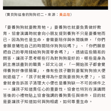
（寶貝狗協會的狗狗初二。來源：
黃品瑄
）
「要養狗狗就要教育牠。」要養狗也就要負責做好教
育，協會演講時就會向小朋友提到養狗不只是要養牠而
已，因為狗也是生命，會需要陪伴與休閒娛樂，「你們
會願意犧牲自己的時間陪伴狗狗玩嗎？」、「你們願意
把自己的零用錢給狗狗買零食嗎？」，透過這些簡易的
問答，讓孩子思考哪些行為對狗狗是好的，哪些是身為
飼主應該盡到的職責。邱文沁説，「一開始孩子都會覺
得養狗好像很簡單」，像有些孩子聽到要幫狗狗撿大便
就退縮了，「孩子就覺得為什麼我要撿狗大便？」，協
會就會告訴孩子清理大小便也是養狗缺一不可的條件之
一，讓孩子知道責任心的重要性，協會也特別在演講問
答後的小禮物貼上協會強調的養狗責任與條件，目的就
是要讓孩子知道如何與狗相處，如何尊重生命。