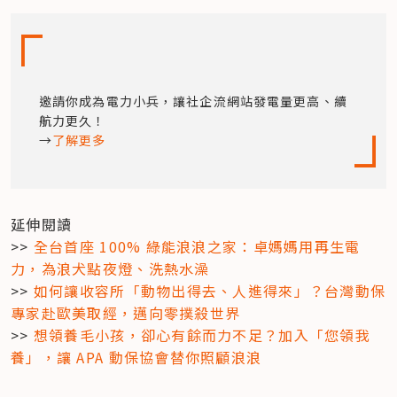
邀請你成為電力小兵，讓社企流網站發電量更高、續
航力更久！

→
了解更多
延伸閱讀

>> 
全台首座 100% 綠能浪浪之家：卓媽媽用再生電
力，為浪犬點夜燈、洗熱水澡
>> 
如何讓收容所「動物出得去、人進得來」？台灣動保
專家赴歐美取經，邁向零撲殺世界
>> 
想領養毛小孩，卻心有餘而力不足？加入「您領我
養」，讓 APA 動保協會替你照顧浪浪