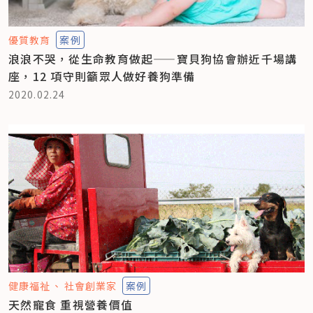
優質教育
案例
浪浪不哭，從生命教育做起——寶貝狗協會辦近千場講
座，12 項守則籲眾人做好養狗準備
2020.02.24
健康福祉
社會創業家
案例
天然寵食 重視營養價值