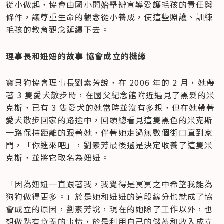
從小做起，協會由國小開始舉辦宣導愛護毛孩的責任與
條件，讓尊重生命的觀念從小養成，使這些照護、訓練
毛孩的教育觀念延續下去。
理事長和妞妞的故事 協會成立的機緣
寶貝狗協會理事長劉素芳說，在 2006 年的 2 月，她帶
著 3 隻愛犬散步時，在國父紀念館附近遇見了黑髮的米
克斯，已有 3 隻愛犬的她當時並沒有多想，但在她帶著
愛犬散步回家的路途中，回頭總看見這隻黑色的米克斯
一路保持距離的跟著她，伴著她走過無數個街口直到家
門，「你進來吧」，劉素芳最後還是決定收養了這隻米
克斯，並將它取名為妞妞。
「因為妞妞一直跟著我，我覺得是冥冥之中希望我能為
狗狗做得更多。」於是她和妞妞的這段緣分也就成了協
會成立的原因，劉素芳說，現在的她除了工作以外，也
想做點有意義的事情，於是利用自己的儲蓄和收入成立