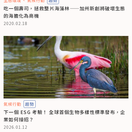
生態環境
氣候行動
趨勢
吃一個壽司，拯救整片海藻林——加州新創將破壞生態
的海膽化為商機
2020.02.18
氣候行動
趨勢
下一個 ESG 考驗！ 全球首個生物多樣性標準發布，企
業如何接招？
2026.01.12