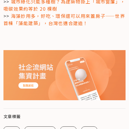
>> 
城市綠化只能多種樹？為建築物掛上「城市窗簾」，
吸碳效果約等於 20 棵樹
>> 
海藻妙用多，好吃、環保還可以用來蓋房子——世界
首棟「藻能建築」，台灣也適合建造！
文章標籤