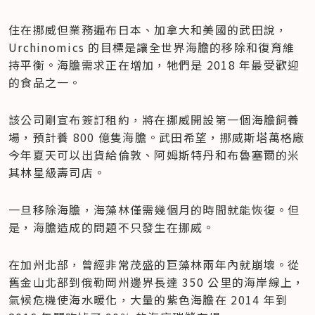
住在挪威但業務遍布日本、加拿大和美國的武田說，
Urchinomics 的目標是讓全世界海膽的移除和復育維
持平衡。海膽需求正在增加，牠們是 2018 年最受歡迎
的食品之一。
該公司剛宣布簽訂租約，將在挪威開設第一個海膽飼養
場，預計養 800 億隻海膽。武田希望，挪威斯塔萬格廠
今年夏天可以出貨給倫敦、阿姆斯特丹和布魯塞爾的米
其林星級壽司店。
一旦移除海膽，海藻林僅需幾個月的時間就能恢復。但
是，海膽造成的問題不只發生在挪威。
在加州北部，曾經非常茂盛的巨藻林兩年內就崩壞。從
舊金山北部到俄勒岡州邊界長達 350 公里的海岸線上，
氣候危機使海水暖化，大量的紫色海膽在 2014 年到 