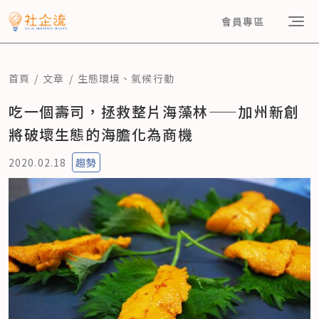
會員專區
首頁
文章
生態環境
、
氣候行動
吃一個壽司，拯救整片海藻林——加州新創
將破壞生態的海膽化為商機
2020.02.18
趨勢