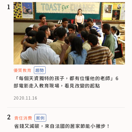
1
優質教育
趨勢
「每個天資獨特的孩子，都有位懂他的老師」6
部電影走入教育現場，看見改變的起點
2020.11.16
2
責任消費
案例
省錢又減碳，來自法國的居家節能小撇步！