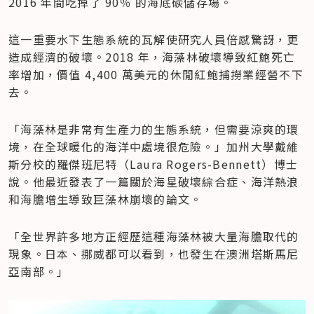
2016 年間吃掉了 90％ 的海底碳儲存場。
這一重要水下生態系統的瓦解使研究人員倍感驚訝，更
造成經濟的破壞。2018 年，海藻林破壞導致紅鮑死亡
率增加，價值 4,400 萬美元的休閒紅鮑捕撈業經營不下
去。
「海藻林是非常有生產力的生態系統，但需要涼爽的環
境，在全球暖化的海洋中處境很危險。」加州大學戴維
斯分校的羅傑班尼特（Laura Rogers-Bennett）博士
說。他最近發表了一篇關於海星破壞綜合症、海洋熱浪
和海膽增生導致巨藻林崩壞的論文。
「全世界許多地方正經歷這種海藻林被大量海膽取代的
現象。日本、挪威都可以看到，也發生在澳洲塔斯馬尼
亞南部。」