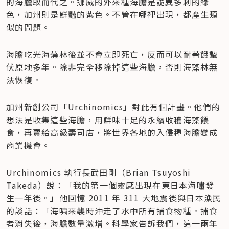
的海膽取而代之。挪威的外來種海膽是詭異多刺的綠
色，加州則是鮮豔的紫色。不管在哪裡出現，都產生類
似的問題。
海膽吃光海藻林後並不會立即死亡，反而可以耐著餓蟄
伏原地多年。除非完全移除掉這些海膽，否則海藻林無
法恢復。
加州新創公司「Urchinomics」對此有個計畫。他們的
想法是收集這些海膽，用鮮味十足的永續收穫海藻餵
食，再賣給高級壽司店，將世界各地的入侵種海膽變成
商業機會。
Urchinomics 執行長武田剛（Brian Tsuyoshi 
Takeda）說：「我的第一個靈感出現在東日本海嘯發
生一年後。」他回憶 2011 年 311 大地震後與日本漁民
的談話：「海嘯來襲時沖走了水中所有捕食物種。捕食
者消失後，海膽數量激增。科學家告訴我們，這一兩年