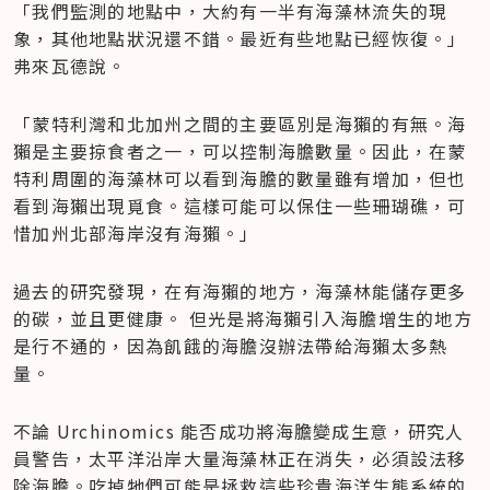
「我們監測的地點中，大約有一半有海藻林流失的現
象，其他地點狀況還不錯。最近有些地點已經恢復。」
弗來瓦德說。
「蒙特利灣和北加州之間的主要區別是海獺的有無。海
獺是主要掠食者之一，可以控制海膽數量。因此，在蒙
特利周圍的海藻林可以看到海膽的數量雖有增加，但也
看到海獺出現覓食。這樣可能可以保住一些珊瑚礁，可
惜加州北部海岸沒有海獺。」
過去的研究發現，在有海獺的地方，海藻林能儲存更多
的碳，並且更健康。 但光是將海獺引入海膽增生的地方
是行不通的，因為飢餓的海膽沒辦法帶給海獺太多熱
量。
不論 Urchinomics 能否成功將海膽變成生意，研究人
員警告，太平洋沿岸大量海藻林正在消失，必須設法移
除海膽。吃掉牠們可能是拯救這些珍貴海洋生態系統的