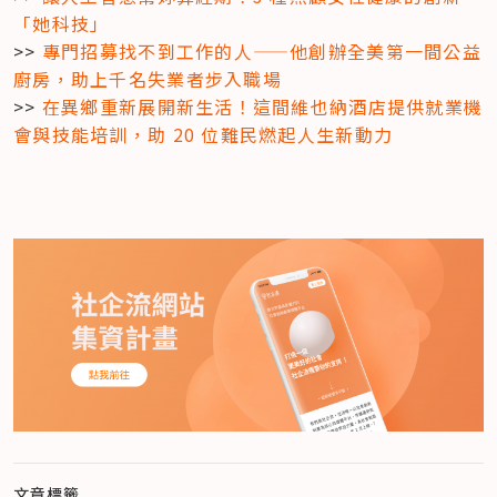
「她科技」
>> 
專門招募找不到工作的人——他創辦全美第一間公益
廚房，助上千名失業者步入職場
>> 
在異鄉重新展開新生活！這間維也納酒店提供就業機
會與技能培訓，助 20 位難民燃起人生新動力
文章標籤