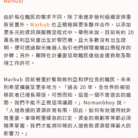
Marhub
）
由於每位難民的需求不同，除了串連非營利組織安排重
新安置外，
Marhub
 也正積極與更多夥伴合作，以添加
更多元的資訊與服務至程式中。舉例來說，目前有約 20 
萬名敘利亞兒童出生於黎巴嫩，且大多數沒有出生證
明，便可透過聊天機器人指引他們辦理複雜註冊程序的
步驟；另外，團隊也計畫要協助難民連結金援救助及取
得工作許可。
Marhub 目前著重於幫助敘利亞和伊拉克的難民，未來
則希望擴展至更多地方。「過去 20 年，全世界的被迫
移民者已增長兩倍，可想而知，這是一個不曾退去的趨
勢，我們不能不正視這項議題。」Nomanbhoy 說。
「人道救援的資源非常有限，因此，如何有效運用就非
常重要。事情輕重緩急的訂定、資金的規劃等等都必須
精準掌握，我們才能將珍稀的人道救助資源發揮最大的
影響力。」