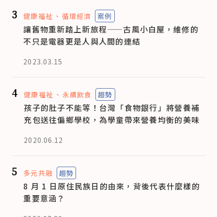
3
健康福祉
循環經濟
案例
讓舊物重新踏上新旅程——古風小白屋，維修的
不只是電器更是人與人間的連結
2023.03.15
4
健康福祉
永續飲食
趨勢
孩子的肚子不能等！台灣「食物銀行」將營養補
充包送往偏鄉學校，為學童帶來營養均衡的美味
2020.06.12
5
多元共融
趨勢
8 月 1 日原住民族日的由來，背後代表什麼樣的
重要意涵？