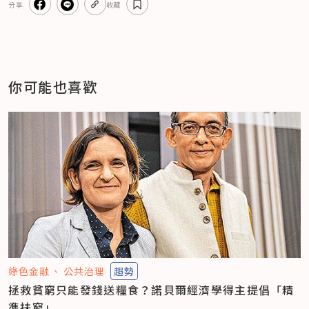
分享
收藏
你可能也喜歡
綠色金融
公共治理
趨勢
拯救貧窮只能發錢送糧食？諾貝爾經濟學得主提倡「精
準扶窮」