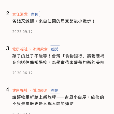
2
責任消費
案例
省錢又減碳，來自法國的居家節能小撇步！
2023.09.12
3
健康福祉
永續飲食
趨勢
孩子的肚子不能等！台灣「食物銀行」將營養補
充包送往偏鄉學校，為學童帶來營養均衡的美味
2020.06.12
4
健康福祉
循環經濟
案例
讓舊物重新踏上新旅程——古風小白屋，維修的
不只是電器更是人與人間的連結
2023.03.15