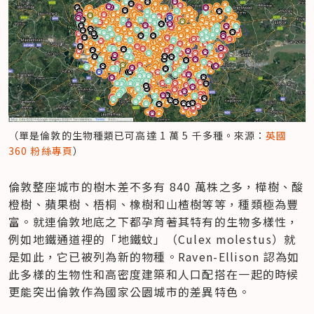
（單是倫敦的生物種類已可高達 1 萬 5 千多種。來源：
英國 
360 粉絲專頁
）
倫敦整座城市的樹木差不多有 840 萬株之多，樺樹、酸
橙樹、蘋果樹、梧桐、橡樹和山楂樹等等，種類極為豐
富。就連倫敦地底之下都孕育著其特有的生物多樣性，
例如地鐵通道裡的「地鐵蚊」（Culex molestus）就
是如此，它已被列為新的物種。Raven-Ellison 認為如
此多樣的生物性和高密度建築和人口配搭在一起的時候
更能突出倫敦作為國家公園城市的差異特色。