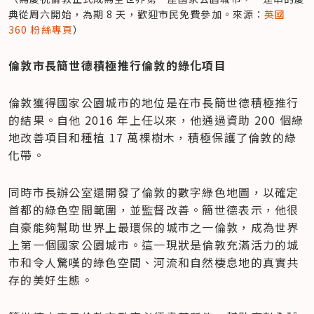
典從周六開始，為期 8 天，歡迎市民免費參加。來源：
英國 
360 粉絲專頁
）
倫敦市長簡世德積極推行倫敦的綠化項目
倫敦獲得國家公園城市的地位是在市長簡世德積極推行
的結果。自他 2016 年上任以來，他通過資助 200 個綠
地改善項目和種植 17 萬棵樹木，積極保護了倫敦的綠
化帶。
同時市長辦公室還開發了倫敦的數字綠色地圖，以確定
首都的綠色空間範圍，並監督改善。簡世德表示，他很
自豪能夠幫助世界上最環保的城市之一倫敦，成為世界
上第一個國家公園城市。這一現狀是倫敦充滿活力的城
市和令人驚嘆的綠色空間、河流和自然棲息地的真實共
存的美好生態。