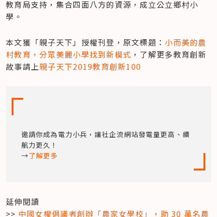
教育局支持，集合四面八方的資源，成立公立鄉村小
學。
本文獲「親子天下」授權刊登，原文標題：
小而美的農
村教育，分眾美麗小學找到新模式
，了解更多教育創新
故事請上
親子天下2019教育創新100
邀請你成為電力小兵，讓社企流網站發電量更高、續
航力更久！

→
了解更多
延伸閱讀

>> 
中國女權倡議者創辦「農家女學校」，助 30 萬名農