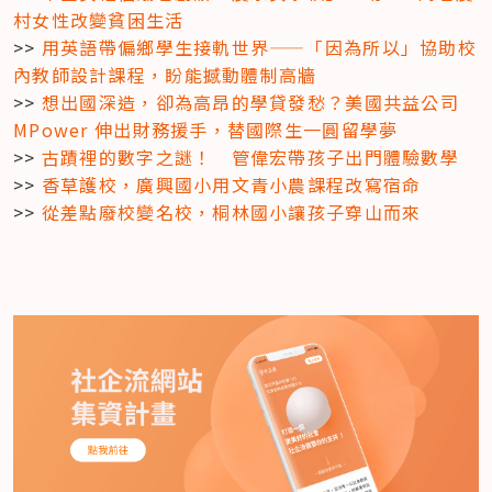
村女性改變貧困生活
>> 
用英語帶偏鄉學生接軌世界——「因為所以」協助校
內教師設計課程，盼能撼動體制高牆
>> 
想出國深造，卻為高昂的學貸發愁？美國共益公司 
MPower 伸出財務援手，替國際生一圓留學夢
>> 
古蹟裡的數字之謎！　管偉宏帶孩子出門體驗數學
>> 
香草護校，廣興國小用文青小農課程改寫宿命
>> 
從差點廢校變名校，桐林國小讓孩子穿山而來