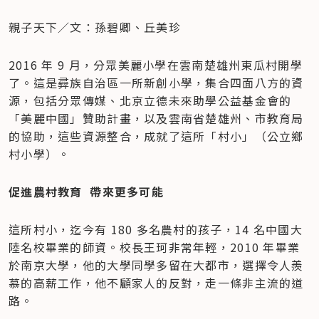
親子天下／文：孫碧卿、丘美珍
2016 年 9 月，分眾美麗小學在雲南楚雄州東瓜村開學
了。這是彛族自治區一所新創小學，集合四面八方的資
源，包括分眾傳媒、北京立德未來助學公益基金會的
「美麗中國」贊助計畫，以及雲南省楚雄州、市教育局
的協助，這些資源整合，成就了這所「村小」（公立鄉
村小學）。
促進農村教育  帶來更多可能
這所村小，迄今有 180 多名農村的孩子，14 名中國大
陸名校畢業的師資。校長王珂非常年輕，2010 年畢業
於南京大學，他的大學同學多留在大都市，選擇令人羨
慕的高薪工作，他不顧家人的反對，走一條非主流的道
路。