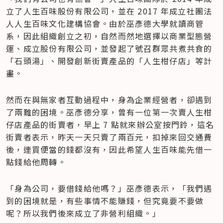
立了人生百味股份有限公司，並在 2017 年成立社團法
人人生百味文化建構協會。由於巫彥德大學就讀商管
系，因此組織創立之初，自然而然地選擇以商業型態營
運、成立股份有限公司，並發起了號召群眾共煮共食的
「石頭湯」、開發創新街賣產品的「人生柑仔店」等計
畫。
然而在與無家者互動過程中，身為企業經營者，卻遇到
了兩難的困境。巫彥德分享，曾有一位第一次賣人生柑
仔店產品的街賣者，早上 7 點就來辦公室按門鈴，這名
街賣者表示，昨天一天只賣了兩百元，扣掉來回交通費
後，連買便當的錢都沒有，因此希望人生百味能先借一
點錢給他周轉。
「身為公司，要借錢給他嗎？」巫彥德表示，「我們遇
到的困境就是，有些事情不能賺錢，但究竟要不要做
呢？所以我們後來成立了非營利組織。」