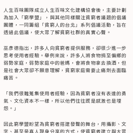
人生百味團隊成立人生百味文化建構協會後，主要計劃
為加入「窮學盟」，與其他同樣關注貧窮者議題的倡議
團體，一同籌組「貧窮人的台北」系列倡議活動，旨在
透過此倡議，使大眾了解貧窮社群的真實心聲。
巫彥德指出，許多人向貧窮者提供服務，卻很少進一步
思考使用者經驗。舉例來說，許多人將食物捐至偏鄉的
弱勢家庭，弱勢家庭中的爸媽，會將食物拿去換酒，但
是社會大眾卻不願意理解，貧窮家庭需要止痛劑去面臨
痛苦。
「我們很難蒐集使用者經驗，因為貧窮者沒有表達的勇
氣、文化資本不一樣，所以他們往往既是感激也是埋
怨。」
因此窮學盟盼望為貧窮者搭建發聲的舞台，用攝影、文
字、甚至是真人現身分享的方式，使貧窮者建立與大眾