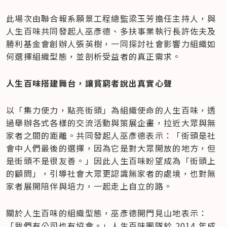
此場次由聯合報系願景工程總監梁玉芳擔任主持人，與
人生百味共同發起人巫彥德、多扶事業執行長許佐夫及
勝利基金會創辦人張英樹，一同探討社會影響力組織如
何選擇組織型態，並剖析受益者的真正需求。
人生百味搭建舞台，讓貧窮者說出真實心聲
以「集力使力，點亮街頭」為組織使命的人生百味，透
過舉辦各式各樣的交流活動與策展企畫，拉近大眾與無
家者之間的距離。共同發起人巫彥德表示：「街頭是社
會中人們最後的選擇，因為它是對大眾開放的地方，但
是街頭不是很友善。」因此人生百味盼望成為「街頭上
的顧問」，引導社會大眾更認識無家者的處境，也對無
家者展開陪伴與培力，一起走上自立的路。
關於人生百味的組織型態，巫彥德開門見山地表示：
「我們有公司也有協會。」人生百味團隊於 2014 年成