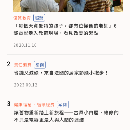
優質教育
趨勢
「每個天資獨特的孩子，都有位懂他的老師」6
部電影走入教育現場，看見改變的起點
2020.11.16
2
責任消費
案例
省錢又減碳，來自法國的居家節能小撇步！
2023.09.12
3
健康福祉
循環經濟
案例
讓舊物重新踏上新旅程——古風小白屋，維修的
不只是電器更是人與人間的連結