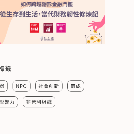
標籤
器
NPO
社會創新
育成
影響力
非營利組織