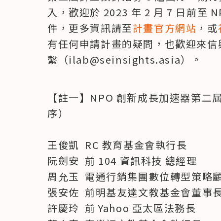
入，歡迎於 2023 年 2 月 7 日前
件，更多資訊請至
計畫官方網站
，或
有任何申請計畫的疑問，也歡迎來信與
繫（ilab@seinsights.asia）。
【註一】NPO 創新成長加速器第二
序）

王俊凱  RC 教育基金會執行長

阮劍安  前 104 資訊科技 總經理

周允玉  電通行銷集團數位轉型策略顧
張安佐  前明基友達文教基金會董事長
許慶玲  前 Yahoo 亞太區法務長
