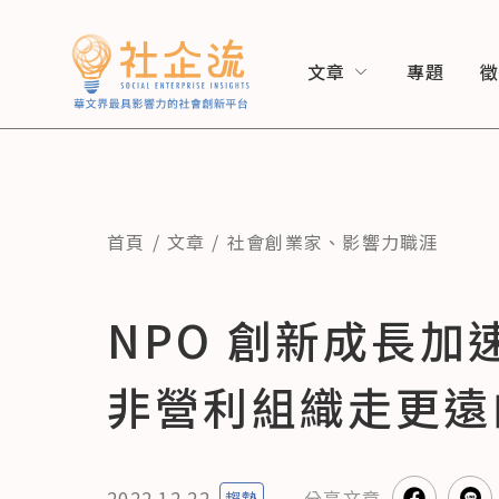
文章
專題
首頁
文章
社會創業家
、
影響力職涯
NPO 創新成長
非營利組織走更遠
2022.12.22
分享
文章
趨勢