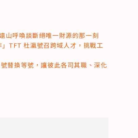
遠山呼喚談斷絕唯一財源的那一刻
作」TFT 杜瀛號召跨域人才，挑戰工
乘號替換等號，讓彼此各司其職、深化