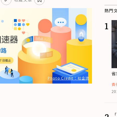
熱門
1
省
Photo Credit：社企流
責
20
2
「