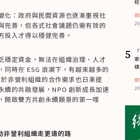
校
變化：政府與民間資源也逐漸重視社
健
20
與完善，但各式社會議題仍需有效的
方投入才得以穩健完善。
5
「
乏穩定資金，無法在組織治理、人才
索
樣
同時在 ESG 浪潮下，有越來越多的
，對於非營利組織的合作需求也日漸提
健
續的共融發展，NPO 創新成長加速
20
，開啟雙方共創永續願景的第一哩
協助非營利組織走更遠的路