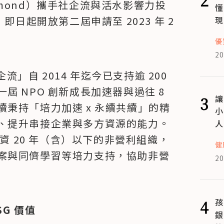
mond）攜手社企流與活水影響力投
懂
日起開放第二屆申請至 2023 年 2 
現
優
20
自 2014 年迄今已支持逾 200 
 NPO 創新成長加速器與過往 8 
3
讓
秉持「培力加速 x 永續共續」的精
小
、提升串接企業與多方資源的能力。
人
年資 20 年（含）以下的非營利組織，
健
案與同儕學習等培力支持，協助非營
20
4
孩
G 價值
銀