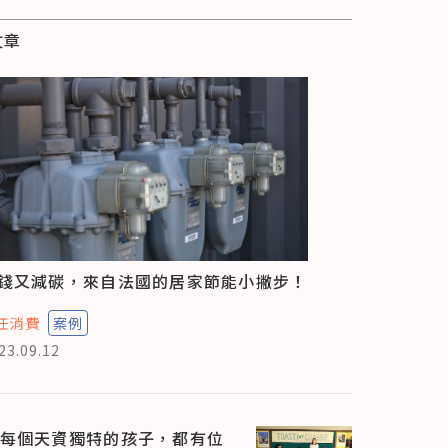
文章
錢又減碳，來自法國的居家節能小撇步！
任消費
案例
23.09.12
每個天資獨特的孩子，都有位