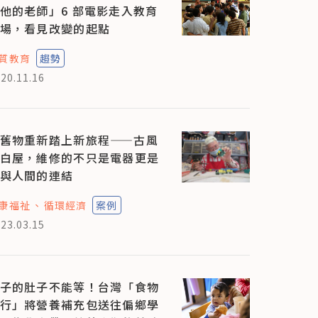
他的老師」6 部電影走入教育
場，看見改變的起點
質教育
趨勢
20.11.16
舊物重新踏上新旅程——古風
白屋，維修的不只是電器更是
與人間的連結
康福祉
循環經濟
案例
23.03.15
子的肚子不能等！台灣「食物
行」將營養補充包送往偏鄉學