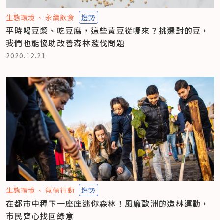
生態環境
永續飲食
趨勢
平時喝豆漿、吃豆腐，這些黃豆從哪來？挑選對的豆，
我們也能協助改善森林濫伐問題
2020.12.21
生態環境
氣候行動
趨勢
在都市中種下一座座迷你森林！風靡歐洲的造林運動，
市民齊心找回綠意