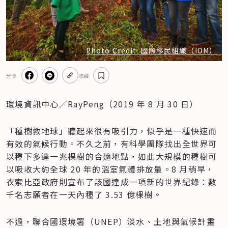
Photo Credit: 國際移民組織（IOM）
分享
收藏
環境資訊中心／RayPeng（2019 年 8 月 30 日）
「種樹救地球」聽起來很有吸引力，似乎是一種快速而
有效的氣候行動。不久之前，有科學團隊找出全世界可
以種下多達一兆棵樹的合適地點，如此大規模的種樹可
以吸收大約全球 20 年的溫室氣體排放量。8 月稍早，
衣索比亞政府則宣布了該國達成一項新的世界紀錄：數
千名志願者在一天內種了 3.53 億棵樹。
不過，聯合國環境署（UNEP）淡水、土地與氣候計畫