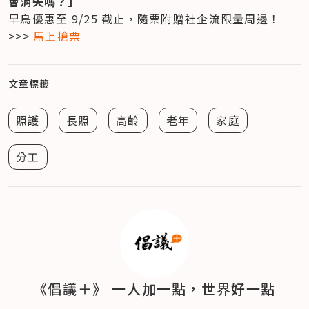
會消失嗎？」
早鳥優惠至 9/25 截止，隨票附贈社企流限量周邊！

>>> 
馬上搶票
文章標籤
照護
長照
高齡
老年
家庭
分工
《倡議＋》 一人加一點，世界好一點