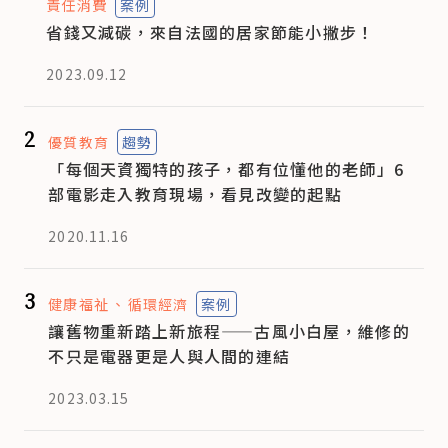
責任消費
案例
省錢又減碳，來自法國的居家節能小撇步！
2023.09.12
2
優質教育
趨勢
「每個天資獨特的孩子，都有位懂他的老師」6
部電影走入教育現場，看見改變的起點
2020.11.16
3
健康福祉
循環經濟
案例
讓舊物重新踏上新旅程——古風小白屋，維修的
不只是電器更是人與人間的連結
2023.03.15