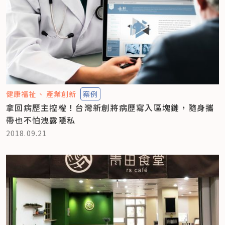
健康福祉
產業創新
案例
拿回病歷主控權！台灣新創將病歷寫入區塊鏈，隨身攜
帶也不怕洩露隱私
2018.09.21