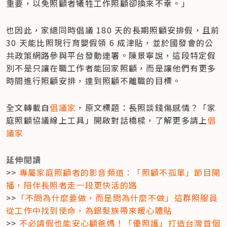
重要，以免照顧者犧牲工作照顧卻換來不幸。」
也因此，家總同時倡議 180 天的長期照顧安排假，且前 
30 天能比照現行育嬰假領 6 成津貼，並於國發會的公
共政策網路參與平台發動連署。陳景寧說，這段特定假
別不是只讓在職工作者能回家照顧，而是讓他們有更多
時間進行照顧安排，達到照顧不離職的目標。
全文轉載自
倡議家
，原文標題：長照談錢傷感情？「家
庭照顧協議線上工具」開啟對話橋樑，了解更多請上
倡
議家
延伸閱讀

>> 
專屬家庭照顧者的影音頻道：「照顧不孤單」節目開
播，陪伴長照者走一段更快活的路
>>
「不問為什麼要做，而是問為什麼不做」這群照服員
從工作中找到使命，為銀髮族帶來暖心體貼
>> 
不必請假也能安心顧爸媽！「優照護」打造台灣首個