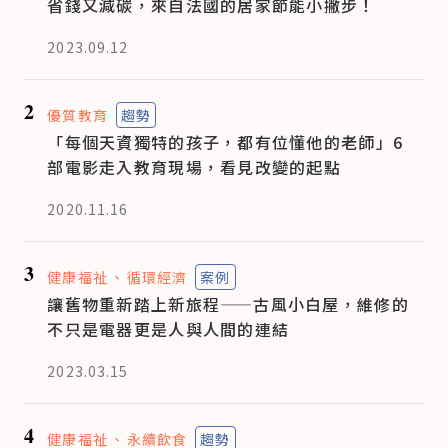
省錢又減碳，來自法國的居家節能小撇步！
2023.09.12
2
優質教育
趨勢
「每個天資獨特的孩子，都有位懂他的老師」6
部電影走入教育現場，看見改變的起點
2020.11.16
3
健康福祉
循環經濟
案例
讓舊物重新踏上新旅程——古風小白屋，維修的
不只是電器更是人與人間的連結
2023.03.15
4
健康福祉
永續飲食
趨勢