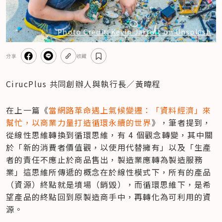
Photo Credit: Kevin Jarrett on Unsplash
分享
收藏
CirucPlus 共同創辦人與執行長／黃暐程
在上一篇《
當網路革命遇上氣候變遷：「資料經濟」來
幫忙，以商業力量打造循環永續的世界
》，筆者提到，
從線性思維轉換到循環思維，有 4 個觀念轉變，其中關
於「新的消費者價值觀，以使用代替擁有」以及「生產
者的責任不應止於商品售出，製造業應轉為製造服務
業」這思維所傳遞的概念在於線性模式下，所有的產品
（資源）終點就是墳場（銷毀），而循環思維下，是希
望產品的終點回到原製造商手中，再轉化為可利用的資
源。