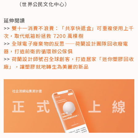
（世界公民文化中心）
延伸閱讀

>> 
雙十一消費不浪費：「共享快遞盒」可重複使用上千
次，取代紙箱盼拯救 7200 萬棵樹
>> 
全球電子廢棄物的反思——荷蘭設計團隊回收廢電
器，打造前衛的循環辦公傢俱
>> 
荷蘭設計師號召全球創客，打造居家「迷你塑膠回收
廠」，讓塑膠就地轉生為美麗的新品