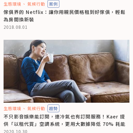
生態環境
氣候行動
案例
傢俱界的 Netflix：讓你用親民價格租到好傢俱，輕鬆
為房間換新裝
2018.08.01
生態環境
氣候行動
趨勢
不只影音娛樂能訂閱，連冷氣也有訂閱服務！Kaer 提
供「以租代買」空調系統，更用大數據降低 70% 耗能
2020.10.30