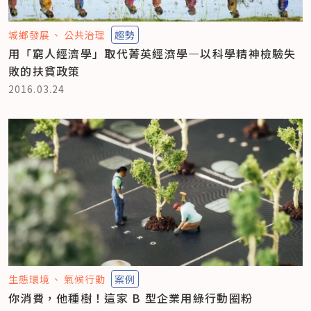
城鄉發展
公共治理
趨勢
用「窮人經濟學」取代菁英經濟學—以科學精神檢驗失
敗的扶貧政策
2016.03.24
生態環境
氣候行動
案例
你消費，他種樹！這家 B 型企業用綠行動圈粉