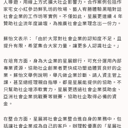
人導遊，用線上方式擴大社企影響力。合作案例包括作
家宅女小紅參訪鮮乳坊的牧場、藝人宥勝體驗黑暗對話
社會企業的工作坊等實例。不僅如此，星展更連續 4 年
贊助社企流年度論壇，為推廣社會企業理念出一份力。
蘇怡文表示：「由於大眾對社會企業的認知度不足，且
提升有限，希望集合大家力量，讓更多人認識社企。」
在培育方面，身為大企業的星展銀行，可充分運用內部
專業資源，協助社企創業者更快成功塑造體質良好的企
業。蘇怡文舉例說明，舉凡做企業診斷、請人資主管上
課，甚至總經理親自指導，都是星展能提供的協助。不
只幫助社企增添軟實力，星展更透過社會企業獎助金、
亞洲社會企業挑戰賽等競賽，協助社企取得必備的資
金。
在整合方面，星展將社會企業整合進自身的業務中，包
括讓社會企業成為自己的客戶，辦理較優惠的「星展社