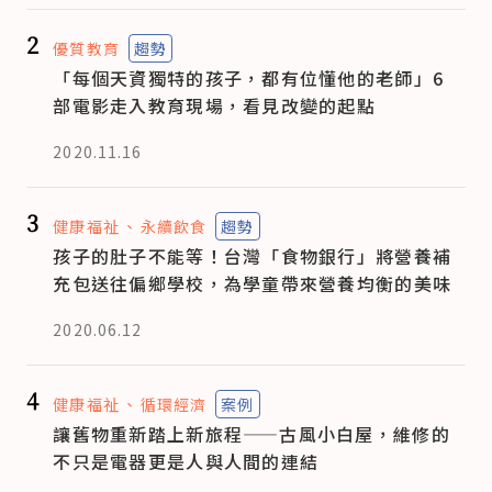
2
優質教育
趨勢
「每個天資獨特的孩子，都有位懂他的老師」6
部電影走入教育現場，看見改變的起點
2020.11.16
3
健康福祉
永續飲食
趨勢
孩子的肚子不能等！台灣「食物銀行」將營養補
充包送往偏鄉學校，為學童帶來營養均衡的美味
2020.06.12
4
健康福祉
循環經濟
案例
讓舊物重新踏上新旅程——古風小白屋，維修的
不只是電器更是人與人間的連結