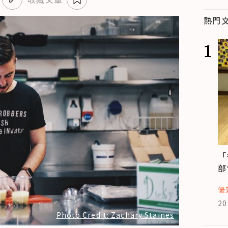
熱門
1
「
部
優
20
Photo Credit: Zachary Staines