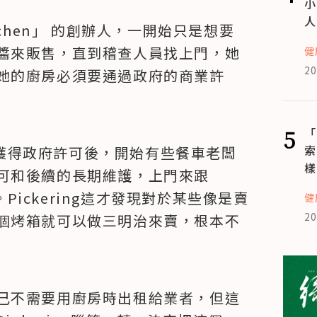
小
人
o Kitchen」 的創辦人，一開始只是想要
醬來販售，直到稽查人員找上門，她
健
20
她的廚房必須要通過政府的商業許
5
「
索
金錢獲得政府許可後，開始有些餐車老闆
樣
可和後續的長期維護，上門來跟
。Pickering這才發現對於某些像是賣
健
20
個烤箱就可以做三明治來賣，根本不
己不需要用廚房時出租給業者，但這