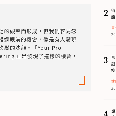
2
省
能
責
場的觀察而形成，但我們容易忽
20
錯過眼前的機會，像是有人發現
的沙龍。「Your Pro 
ickering 正是發現了這樣的機會，
3
孩
銀
校
健
20
4
讓