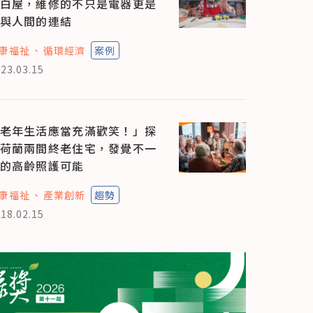
白屋，維修的不只是電器更是
與人間的連結
康福祉
循環經濟
案例
23.03.15
老年生活應當充滿歡笑！」探
荷蘭兩間終老住宅，發覺不一
的高齡照護可能
康福祉
產業創新
趨勢
18.02.15