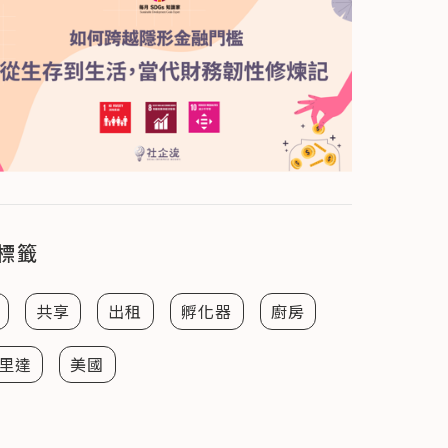
標籤
共享
出租
孵化器
廚房
里達
美國