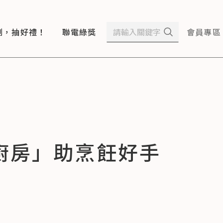
測，抽好禮！
聯電綠獎
會員專區
廚房」助烹飪好手