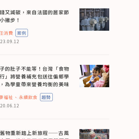
錢又減碳，來自法國的居家節
小撇步！
任消費
案例
23.09.12
子的肚子不能等！台灣「食物
行」將營養補充包送往偏鄉學
，為學童帶來營養均衡的美味
康福祉
永續飲食
趨勢
20.06.12
舊物重新踏上新旅程——古風