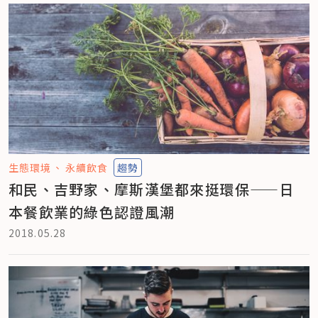
生態環境
永續飲食
趨勢
和民、吉野家、摩斯漢堡都來挺環保——日
本餐飲業的綠色認證風潮
2018.05.28